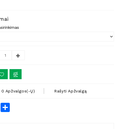
imai
sirinkimas
0 Apžvalgos(-Ų)
Rašyti Apžvalgą
rest
LinkedIn
Share