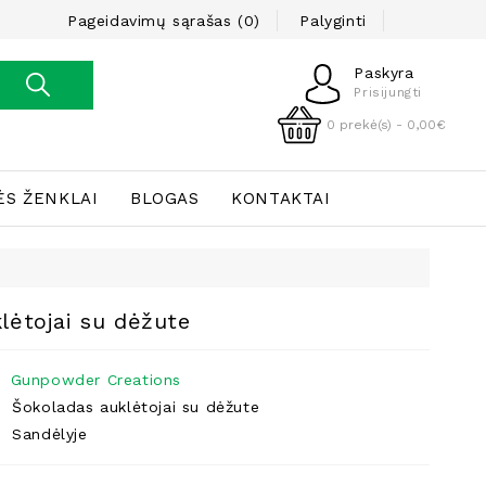
Pageidavimų sąrašas (0)
Palyginti
Paskyra
Prisijungti
0 prekė(s) - 0,00€
ĖS ŽENKLAI
BLOGAS
KONTAKTAI
lėtojai su dėžute
Gunpowder Creations
Šokoladas auklėtojai su dėžute
Sandėlyje