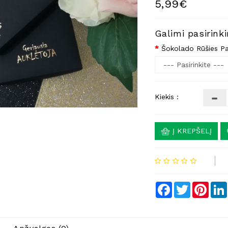
5,99€
Galimi pasirink
Šokolado Rūšies Pa
Kiekis :
Į KREPŠELĮ
Facebook
Twitter
Pinte