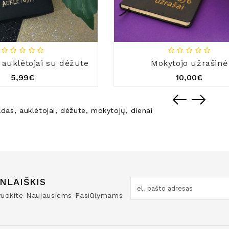
 auklėtojai su dėžute
Mokytojo užrašinė
5,99€
10,00€
adas
,
auklėtojai
,
dėžute
,
mokytojų
,
dienai
NLAIŠKIS
truokite Naujausiems Pasiūlymams