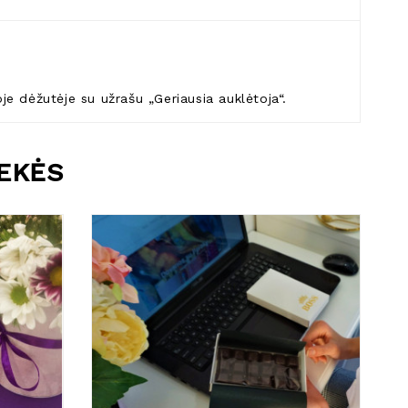
e dėžutėje su užrašu „Geriausia auklėtoja“.
REKĖS