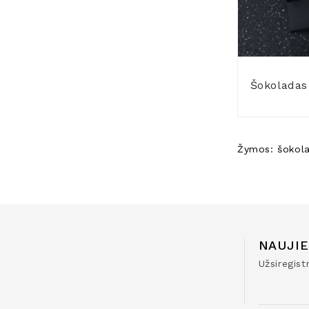
Šokoladas
Žymos:
šokol
NAUJIE
Užsiregis