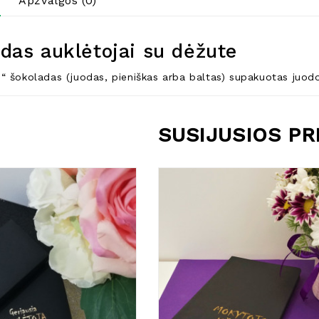
Apžvalgos (0)
das auklėtojai su dėžute
“ šokoladas (juodas, pieniškas arba baltas) supakuotas juodoj
SUSIJUSIOS P