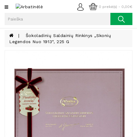
Kategorijos
0 prekė(s) - 0,00€
Arbata
Kava
Šokoladinių Saldainių Rinkinys „Skonių
Legendos Nuo 1913“, 225 G
Prieskoniai
Aliejus
Lieknėjimui,
Sveikatai
Ir
Grožiui
Riešutai
Becukriai
Saldėsiai
Saldėsiai
Gurmanams