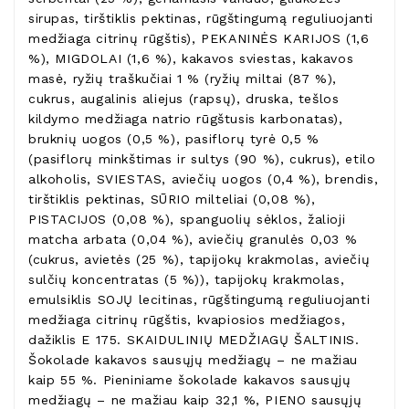
sirupas, tirštiklis pektinas, rūgštingumą reguliuojanti
medžiaga citrinų rūgštis), PEKANINĖS KARIJOS (1,6
%), MIGDOLAI (1,6 %), kakavos sviestas, kakavos
masė, ryžių traškučiai 1 % (ryžių miltai (87 %),
cukrus, augalinis aliejus (rapsų), druska, tešlos
kildymo medžiaga natrio rūgštusis karbonatas),
bruknių uogos (0,5 %), pasiflorų tyrė 0,5 %
(pasiflorų minkštimas ir sultys (90 %), cukrus), etilo
alkoholis, SVIESTAS, aviečių uogos (0,4 %), brendis,
tirštiklis pektinas, SŪRIO milteliai (0,08 %),
PISTACIJOS (0,08 %), spanguolių sėklos, žalioji
matcha arbata (0,04 %), aviečių granulės 0,03 %
(cukrus, avietės (25 %), tapijokų krakmolas, aviečių
sulčių koncentratas (5 %)), tapijokų krakmolas,
emulsiklis SOJŲ lecitinas, rūgštingumą reguliuojanti
medžiaga citrinų rūgštis, kvapiosios medžiagos,
dažiklis E 175. SKAIDULINIŲ MEDŽIAGŲ ŠALTINIS.
Šokolade kakavos sausųjų medžiagų – ne mažiau
kaip 55 %. Pieniniame šokolade kakavos sausųjų
medžiagų – ne mažiau kaip 32,1 %, PIENO sausųjų