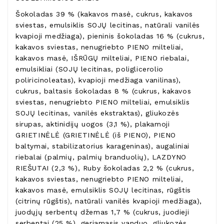
Šokoladas 39 % (kakavos masė, cukrus, kakavos
sviestas, emulsiklis SOJŲ lecitinas, natūrali vanilės
kvapioji medžiaga), pieninis šokoladas 16 % (cukrus,
kakavos sviestas, nenugriebto PIENO milteliai,
kakavos masė, IŠRŪGŲ milteliai, PIENO riebalai,
emulsikliai (SOJŲ lecitinas, poliglicerolio
poliricinoleatas), kvapioji medžiaga vanilinas),
cukrus, baltasis šokoladas 8 % (cukrus, kakavos
sviestas, nenugriebto PIENO milteliai, emulsiklis
SOJŲ lecitinas, vanilės ekstraktas), gliukozės
sirupas, aktinidijų uogos (3,1 %), plakamoji
GRIETINĖLĖ (GRIETINĖLĖ (iš PIENO), PIENO
baltymai, stabilizatorius karageninas), augaliniai
riebalai (palmių, palmių branduolių), LAZDYNO
RIEŠUTAI (2,3 %), Ruby šokoladas 2,2 % (cukrus,
kakavos sviestas, nenugriebto PIENO milteliai,
kakavos masė, emulsiklis SOJŲ lecitinas, rūgštis
(citrinų rūgštis), natūrali vanilės kvapioji medžiaga),
juodųjų serbentų džemas 1,7 % (cukrus, juodieji
serbentai (25 %), geriamasis vanduo, gliukozės