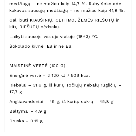
medžiagų – ne mažiau kaip 14,7 %. Ruby šokolade
kakavos sausųjų medžiagų – ne mažiau kaip 41,8 %.
Gali būti KIAUŠINIŲ, GLITIMO, ŽEMĖS RIEŠUTŲ ir
kitų RIEŠUTŲ pėdsakų.
Laikyti sausoje vėsioje vietoje (18±3) °C.
Šokolado kilmė: ES ir ne ES.
MAISTINĖ VERTĖ (100 G)
Energinė vertė – 2 120 kJ / 509 kcal
Riebalai – 31,6 g, iš kurių sočiųjų riebalų rūgščių –
17,7 g
Angliavandeniai – 49 g, iš kurių: cukrų – 45,8 g
Baltymai – 4,9 g
Druska – 0,15 g