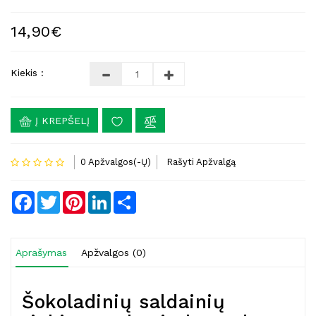
14,90€
Kiekis :
Į KREPŠELĮ
0 Apžvalgos(-Ų)
Rašyti Apžvalgą
Facebook
Twitter
Pinterest
LinkedIn
Share
Aprašymas
Apžvalgos (0)
Šokoladinių saldainių