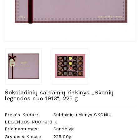
Natūralios
Žvakės
Namų
Kvapai
Eteriniai
Aliejai
Kosmetika
Higienos
Priemonės
Kūdikiams
Šokoladinių saldainių rinkinys „Skonių
Pirties
legendos nuo 1913“, 225 g
Reikalai
Indai
Prekės Kodas:
Saldainių rinkinys SKONIŲ
Dovanos
LEGENDOS NUO 1913_3
Prieinamumas:
Sandėlyje
Grynasis Kiekis:
225.00g