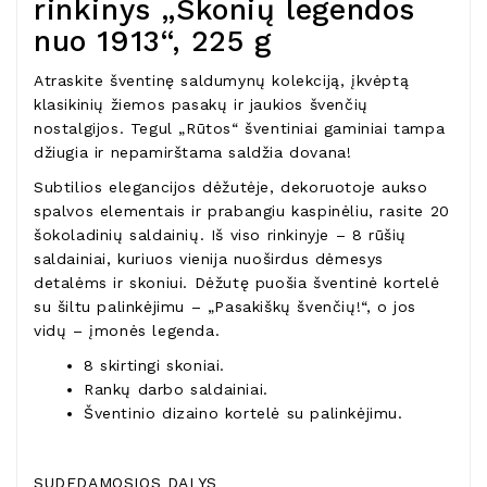
rinkinys „Skonių legendos
nuo 1913“, 225 g
Atraskite šventinę saldumynų kolekciją, įkvėptą
klasikinių žiemos pasakų ir jaukios švenčių
nostalgijos. Tegul „Rūtos“ šventiniai gaminiai tampa
džiugia ir nepamirštama saldžia dovana!
Subtilios elegancijos dėžutėje, dekoruotoje aukso
spalvos elementais ir prabangiu kaspinėliu, rasite 20
šokoladinių saldainių. Iš viso rinkinyje – 8 rūšių
saldainiai, kuriuos vienija nuoširdus dėmesys
detalėms ir skoniui. Dėžutę puošia šventinė kortelė
su šiltu palinkėjimu – „Pasakiškų švenčių!“, o jos
vidų – įmonės legenda.
8 skirtingi skoniai.
Rankų darbo saldainiai.
Šventinio dizaino kortelė su palinkėjimu.
SUDEDAMOSIOS DALYS