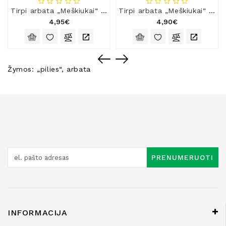
Tirpi arbata „Meškiukai“ aviečių ir vanilės skonio
Tirpi arbata „Meškiukai“ kolos skonio
4,95€
4,90€
Žymos:
„pilies“
,
arbata
PRENUMERUOTI
INFORMACIJA