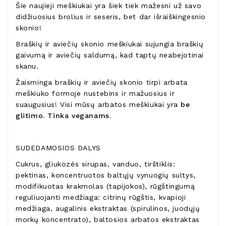
Šie naujieji meškiukai yra šiek tiek mažesni už savo
didžiuosius brolius ir seseris, bet dar išraiškingesnio
skonio!
Braškių ir aviečių skonio meškiukai sujungia braškių
gaivumą ir aviečių saldumą, kad taptų neabejotinai
skanu.
Žaisminga braškių ir aviečių skonio tirpi arbata
meškiuko formoje nustebins ir mažuosius ir
suaugusius! Visi mūsų arbatos meškiukai yra
be
glitimo. Tinka veganams.
SUDEDAMOSIOS DALYS
Cukrus, gliukozės sirupas, vanduo, tirštiklis:
pektinas, koncentruotos baltųjų vynuogių sultys,
modifikuotas krakmolas (tapijokos), rūgštingumą
reguliuojanti medžiaga: citrinų rūgštis, kvapioji
medžiaga, augalinis ekstraktas (spirulinos, juodųjų
morkų koncentrato), baltosios arbatos ekstraktas