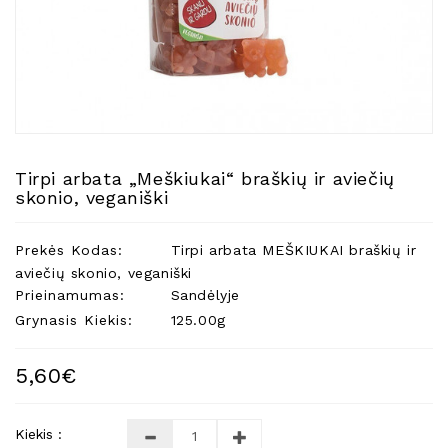
Natūralios
Žvakės
Namų
Kvapai
Eteriniai
Aliejai
Tirpi arbata „Meškiukai“ braškių ir aviečių
Kosmetika
skonio, veganiški
Higienos
Priemonės
Prekės Kodas:
Tirpi arbata MEŠKIUKAI braškių ir
Kūdikiams
aviečių skonio, veganiški
Prieinamumas:
Sandėlyje
Pirties
Grynasis Kiekis:
125.00g
Reikalai
Indai
5,60€
Dovanos
Kiekis :