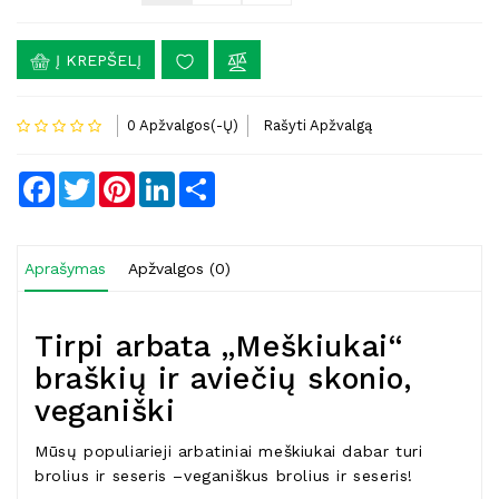
Į KREPŠELĮ
0 Apžvalgos(-Ų)
Rašyti Apžvalgą
Facebook
Twitter
Pinterest
LinkedIn
Share
Aprašymas
Apžvalgos (0)
Tirpi arbata „Meškiukai“
braškių ir aviečių skonio,
veganiški
Mūsų populiarieji arbatiniai meškiukai dabar turi
brolius ir seseris –veganiškus brolius ir seseris!