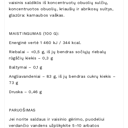
vaisinis saldiklis iš koncentruotų obuolių sulčių,
koncentruotos obuolių, kriaušių ir abrikosų sultys,
glazūra: karnaubos vaškas.
MAISTINGUMAS (100 G):
Energinė vertė 1 460 kJ / 344 kcal.
Riebalai – <0,5 g, iš jų bendras sočiųjų riebalų
rūgščių kiekis – 0,3 g
Baltymai – 0,1 g
Angliavandeniai – 83 g, iš jų bendras cukrų kiekis –
73 g
Druska – 0,46 g
PARUOŠIMAS
Jei norite saldaus ir vaisinio gėrimo, puodeliui
verdančio vandens užplikykite 5–10 arbatos