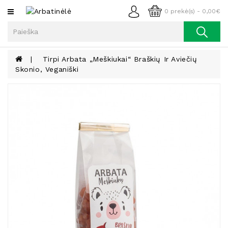
Kategorijos
0 prekė(s) - 0,00€
Arbata
Kava
Tirpi Arbata „Meškiukai“ Braškių Ir Aviečių
Skonio, Veganiški
Prieskoniai
Aliejus
Lieknėjimui,
Sveikatai
Ir
Grožiui
Riešutai
Becukriai
Saldėsiai
Saldėsiai
Gurmanams