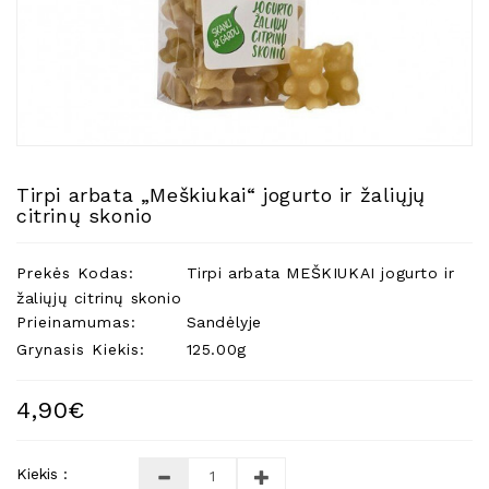
Natūralios
Žvakės
Namų
Kvapai
Eteriniai
Aliejai
Tirpi arbata „Meškiukai“ jogurto ir žaliųjų
Kosmetika
citrinų skonio
Higienos
Priemonės
Prekės Kodas:
Tirpi arbata MEŠKIUKAI jogurto ir
Kūdikiams
žaliųjų citrinų skonio
Prieinamumas:
Sandėlyje
Pirties
Grynasis Kiekis:
125.00g
Reikalai
Indai
4,90€
Dovanos
Kiekis :