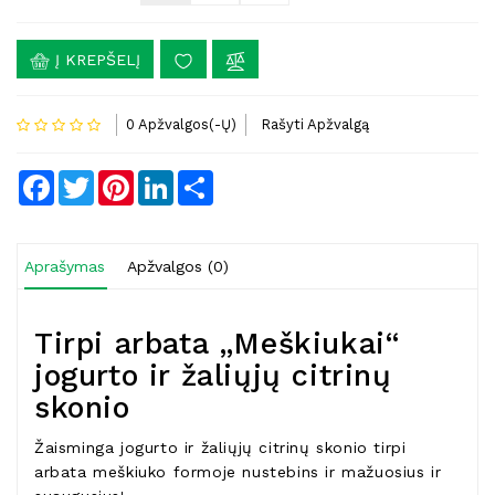
Į KREPŠELĮ
0 Apžvalgos(-Ų)
Rašyti Apžvalgą
Facebook
Twitter
Pinterest
LinkedIn
Share
Aprašymas
Apžvalgos (0)
Tirpi arbata „Meškiukai“
jogurto ir žaliųjų citrinų
skonio
Žaisminga jogurto ir žaliųjų citrinų skonio tirpi
arbata meškiuko formoje nustebins ir mažuosius ir