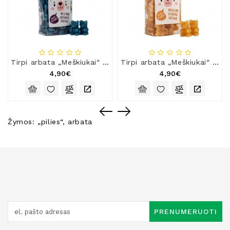
Tirpi arbata „Meškiukai“ mėlynių jogurto skonio
Tirpi arbata „Meškiukai“ imbiero ir citrinų skonio
4,90€
4,90€
Žymos:
„pilies“
,
arbata
PRENUMERUOTI