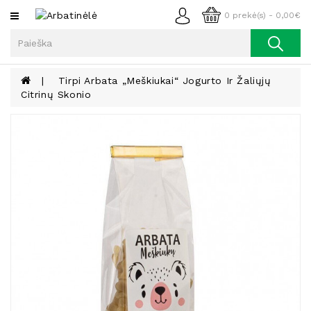
Kategorijos
0 prekė(s) - 0,00€
Arbata
Kava
Tirpi Arbata „Meškiukai“ Jogurto Ir Žaliųjų
Citrinų Skonio
Prieskoniai
Aliejus
Lieknėjimui,
Sveikatai
Ir
Grožiui
Riešutai
Becukriai
Saldėsiai
Saldėsiai
Gurmanams