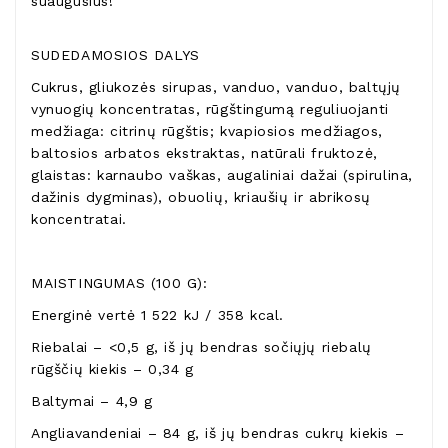
suaugusius!
SUDEDAMOSIOS DALYS
Cukrus, gliukozės sirupas, vanduo, vanduo, baltųjų
vynuogių koncentratas, rūgštingumą reguliuojanti
medžiaga: citrinų rūgštis; kvapiosios medžiagos,
baltosios arbatos ekstraktas, natūrali fruktozė,
glaistas: karnaubo vaškas, augaliniai dažai (spirulina,
dažinis dygminas), obuolių, kriaušių ir abrikosų
koncentratai.
MAISTINGUMAS (100 G):
Energinė vertė 1 522 kJ / 358 kcal.
Riebalai – <0,5 g, iš jų bendras sočiųjų riebalų
rūgščių kiekis – 0,34 g
Baltymai – 4,9 g
Angliavandeniai – 84 g, iš jų bendras cukrų kiekis –