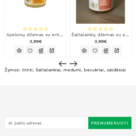
Apelsinų džemas su eritritolio ir stevia saldikliais
Šaltalankių džemas su eritritolio ir stevia saldikliais
3,99€
3,99€
Žymos:
trinti
,
šaltalankiai
,
medumi
,
becukriai
,
saldėsiai
PRENUMERUOTI