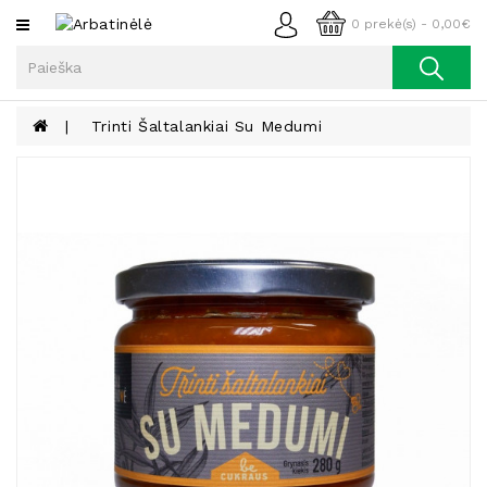
Kategorijos
0 prekė(s) - 0,00€
Arbata
Kava
Trinti Šaltalankiai Su Medumi
Prieskoniai
Aliejus
Lieknėjimui,
Sveikatai
Ir
Grožiui
Riešutai
Becukriai
Saldėsiai
Saldėsiai
Gurmanams