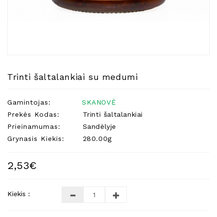
Natūralios
Žvakės
Namų
Kvapai
Eteriniai
Aliejai
Trinti šaltalankiai su medumi
Kosmetika
Gamintojas:
SKANOVĖ
Higienos
Priemonės
Prekės Kodas:
Trinti šaltalankiai
Prieinamumas:
Sandėlyje
Kūdikiams
Grynasis Kiekis:
280.00g
Pirties
Reikalai
2,53€
Indai
Dovanos
Kiekis :