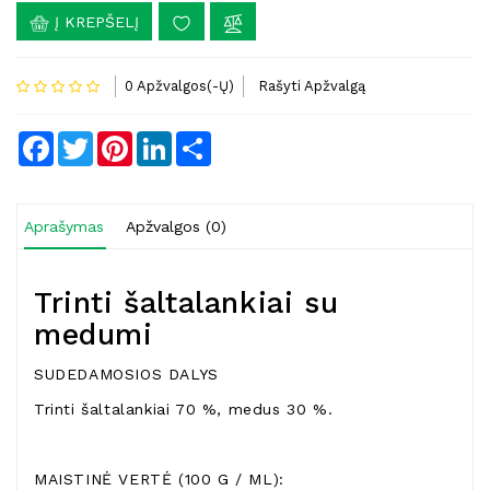
Į KREPŠELĮ
0 Apžvalgos(-Ų)
Rašyti Apžvalgą
Facebook
Twitter
Pinterest
LinkedIn
Share
Aprašymas
Apžvalgos (0)
Trinti šaltalankiai su
medumi
SUDEDAMOSIOS DALYS
Trinti šaltalankiai 70 %, medus 30 %.
MAISTINĖ VERTĖ (100 G / ML):