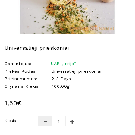
Natūralios
Žvakės
Namų
Kvapai
Eteriniai
Aliejai
Universalieji prieskoniai
Kosmetika
Gamintojas:
UAB „Inrijo“
Higienos
Priemonės
Prekės Kodas:
Universalieji prieskoniai
Prieinamumas:
2-3 Days
Kūdikiams
Grynasis Kiekis:
400.00g
Pirties
Reikalai
1,50€
Indai
Dovanos
Kiekis :