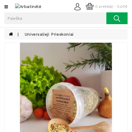
Kategorijos
0 prekė(s) - 0,00€
Arbata
Kava
Universalieji Prieskoniai
Prieskoniai
Aliejus
Lieknėjimui,
Sveikatai
Ir
Grožiui
Riešutai
Becukriai
Saldėsiai
Saldėsiai
Gurmanams