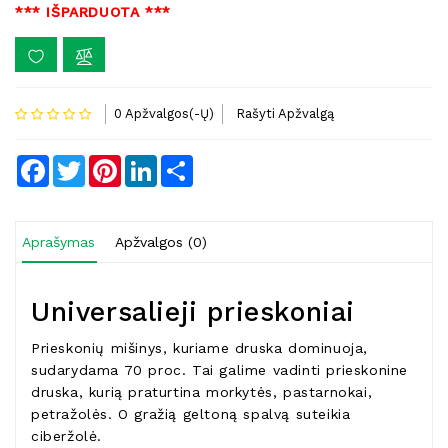
*** IŠPARDUOTA ***
0 Apžvalgos(-Ų)
Rašyti Apžvalgą
Facebook
Twitter
Pinterest
LinkedIn
Share
Aprašymas
Apžvalgos (0)
Universalieji prieskoniai
Prieskonių mišinys, kuriame druska dominuoja,
sudarydama 70 proc. Tai galime vadinti prieskonine
druska, kurią praturtina morkytės, pastarnokai,
petražolės. O gražią geltoną spalvą suteikia
ciberžolė.