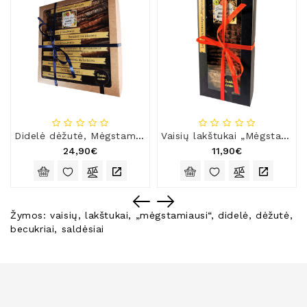
Didelė dėžutė, Mėgstamiausi
Vaisių lakštukai „Mėgstamiausi“, maža dėžutė
24,90€
11,90€
Žymos:
vaisių
,
lakštukai
,
„mėgstamiausi“
,
didelė
,
dėžutė
,
becukriai
,
saldėsiai