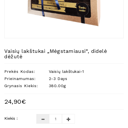
Natūralios
Žvakės
Namų
Kvapai
Eteriniai
Aliejai
Vaisių lakštukai „Mėgstamiausi“, didelė
Kosmetika
dėžutė
Higienos
Priemonės
Prekės Kodas:
Vaisių lakštukai-1
Kūdikiams
Prieinamumas:
2-3 Days
Grynasis Kiekis:
380.00g
Pirties
Reikalai
24,90€
Indai
Dovanos
Kiekis :