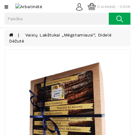
Kategorijos
0 prekė(s) - 0,00€
Arbata
Kava
Vaisių Lakštukai „Mėgstamiausi“, Didelė
Dėžutė
Prieskoniai
Aliejus
Lieknėjimui,
Sveikatai
Ir
Grožiui
Riešutai
Becukriai
Saldėsiai
Saldėsiai
Gurmanams