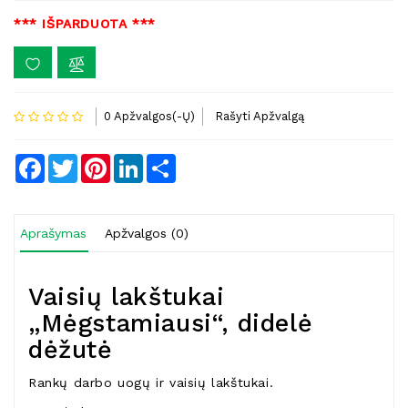
*** IŠPARDUOTA ***
0 Apžvalgos(-Ų)
Rašyti Apžvalgą
Facebook
Twitter
Pinterest
LinkedIn
Share
Aprašymas
Apžvalgos (0)
Vaisių lakštukai
„Mėgstamiausi“, didelė
dėžutė
Rankų darbo uogų ir vaisių lakštukai.