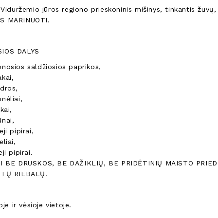
 Viduržemio jūros regiono prieskoninis mišinys, tinkantis žuv
S MARINUOTI.
IOS DALYS
nosios saldžiosios paprikos,
kai,
dros,
nėliai,
kai,
nai,
ji pipirai,
eliai,
ji pipirai.
I BE DRUSKOS, BE DAŽIKLIŲ, BE PRIDĖTINIŲ MAISTO PRIED
OTŲ RIEBALŲ.
je ir vėsioje vietoje.