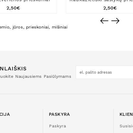
2,50€
2,50€
žemio
,
jūros
,
prieskoniai
,
mišiniai
NLAIŠKIS
truokite Naujausiems Pasiūlymams
CIJA
PASKYRA
KLIE
Paskyra
Susisi