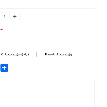
**
0 Apžvalgos(-Ų)
Rašyti Apžvalgą
rest
LinkedIn
Share