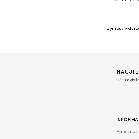
Žymos:
vidur
NAUJIE
Užsiregis
INFORMA
Apie mus