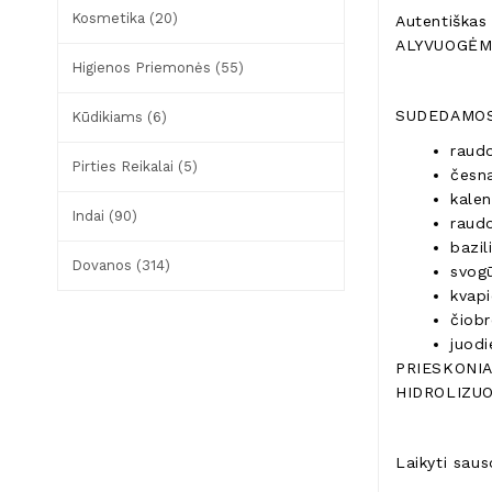
Kosmetika (20)
Autentiškas
ALYVUOGĖM
Higienos Priemonės (55)
SUDEDAMOS
Kūdikiams (6)
raudo
Pirties Reikalai (5)
česna
kalen
Indai (90)
raudo
bazili
Dovanos (314)
svogū
kvapie
čiobr
juodie
PRIESKONIA
HIDROLIZU
Laikyti sauso