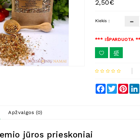
2,50€
Kiekis :
*** IŠPARDUOTA *
Facebook
Twitter
Pinte
Apžvalgos (0)
emio jūros prieskoniai