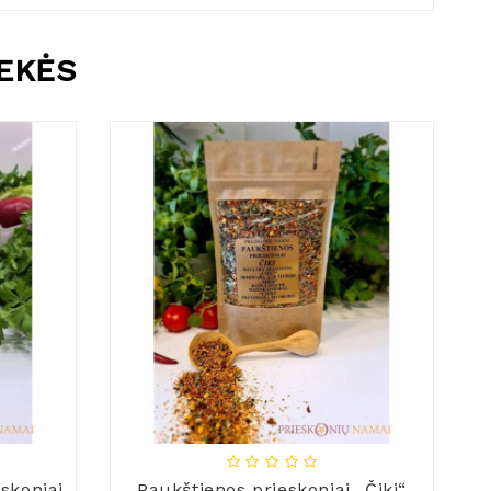
REKĖS
eskoniai
Paukštienos prieskoniai „Čiki“