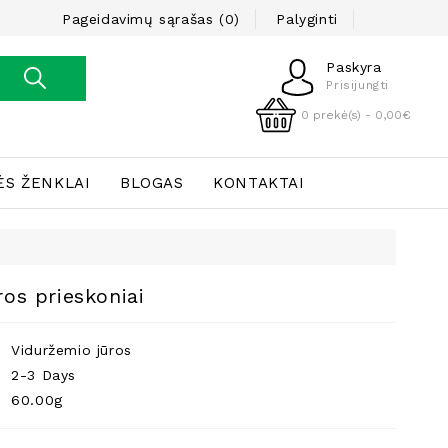
Pageidavimų sąrašas (0)
Palyginti
Paskyra
Prisijungti
0 prekė(s) - 0,00€
ĖS ŽENKLAI
BLOGAS
KONTAKTAI
os prieskoniai
Viduržemio jūros
2-3 Days
60.00g