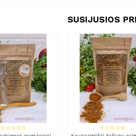
SUSIJUSIOS P
žvėrienos prieskoniai
Kaukazietiški šašlykų pri