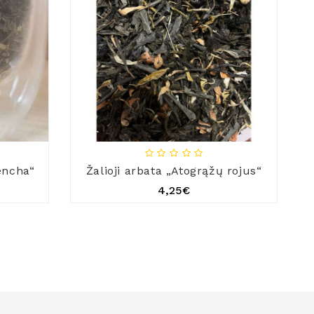
Sencha“
Žalioji arbata „Atogrąžų rojus“
4,25€