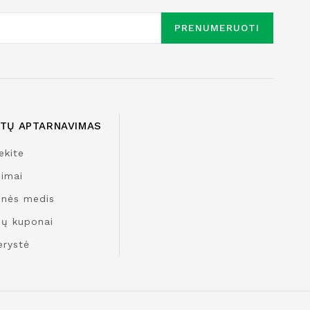
PRENUMERUOTI
NTŲ APTARNAVIMAS
ekite
nimai
inės medis
ų kuponai
erystė