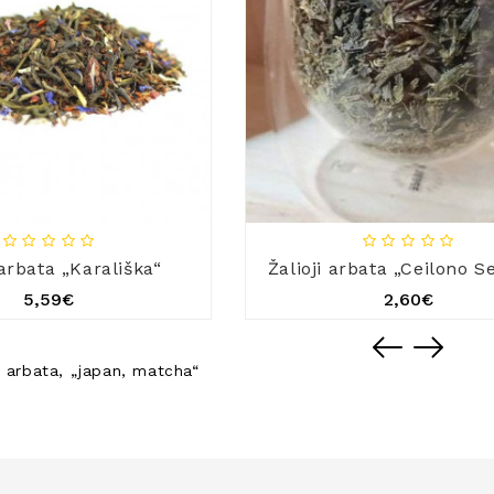
 arbata „Karališka“
Žalioji arbata „Ceilono 
5,59€
2,60€
,
arbata
,
„japan
,
matcha“