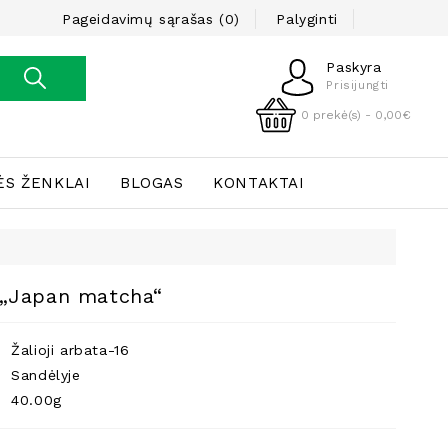
Pageidavimų sąrašas (0)
Palyginti
Paskyra
Prisijungti
0 prekė(s) - 0,00€
ĖS ŽENKLAI
BLOGAS
KONTAKTAI
a „Japan matcha“
Žalioji arbata-16
Sandėlyje
40.00g