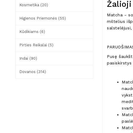
Žalioj
Kosmetika (20)
Matcha - sod
Higienos Priemonės (55)
miltelius iš
salstelėjusi
Kūdikiams (6)
Pirties Reikalai (5)
PARUOŠIMA
Pusę šaukšte
Indai (90)
pasiskirstys
Dovanos (314)
Match
naudo
vykst
medit
svarb
Match
paslė
Match