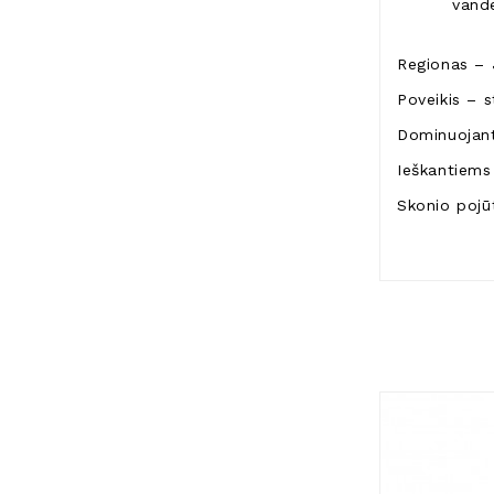
vande
Regionas – 
Poveikis – s
Dominuojant
Ieškantiems 
Skonio pojū