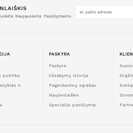
NLAIŠKIS
truokite Naujausiems Pasiūlymams
CIJA
PASKYRA
KLIE
Paskyra
Susisi
 politika
Užsakymų istorija
Grąži
isyklės ir
Pageidavimų sąrašas
Sveta
Naujienlaiškis
Dovan
i
Specialūs pasiūlymai
Partn