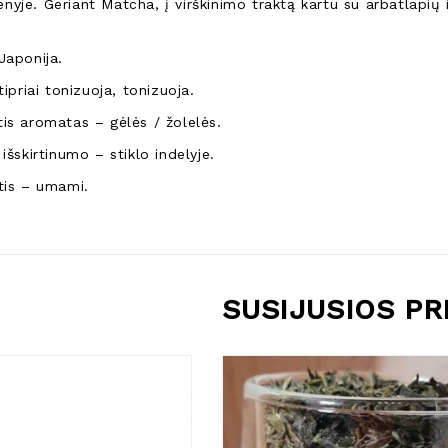
nyje. Geriant Matcha, į virškinimo traktą kartu su arbatlapių i
Japonija.
tipriai tonizuoja, tonizuoja.
is aromatas – gėlės / žolelės.
išskirtinumo – stiklo indelyje.
tis – umami.
SUSIJUSIOS P