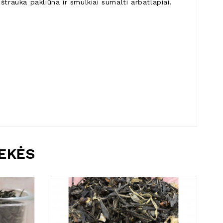
štrauka pakliūna ir smulkiai sumalti arbatlapiai.
REKĖS