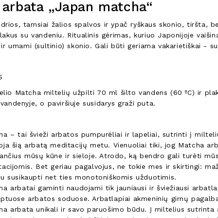
i arbata „Japan matcha“
rios, tamsiai žalios spalvos ir ypač ryškaus skonio, tiršta, 
plakus su vandeniu. Ritualinis gėrimas, kuriuo Japonijoje vaišin
, ir umami (sultinio) skonio. Gali būti geriama vakarietiškai - s
S
lio Matcha miltelių užpilti 70 ml šilto vandens (60 ºC) ir plak
 vandenyje, o paviršiuje susidarys graži puta.
a – tai švieži arbatos pumpurėliai ir lapeliai, sutrinti į milt
ja šią arbatą meditacijų metu. Vienuoliai tiki, jog Matcha ar
ančius mūsų kūne ir sieloje. Atrodo, ką bendro gali turėti m
acijomis. Bet geriau pagalvojus, ne tokie mes ir skirtingi: 
u susikaupti net ties monotoniškomis užduotimis.
a arbatai gaminti naudojami tik jauniausi ir šviežiausi arbatla
ptuose arbatos soduose. Arbatlapiai akmeninių girnų pagalba 
a arbata unikali ir savo paruošimo būdu. Į miltelius sutrint