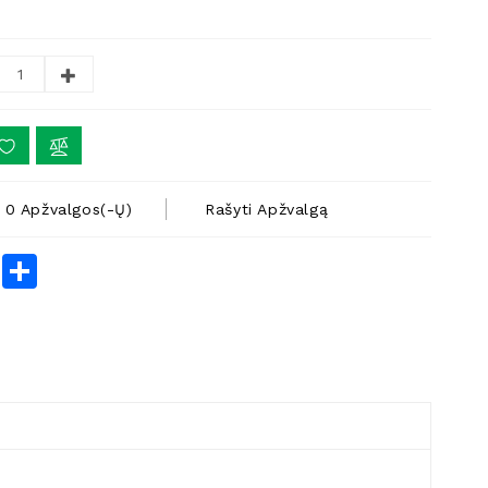
0 Apžvalgos(-Ų)
Rašyti Apžvalgą
rest
LinkedIn
Share