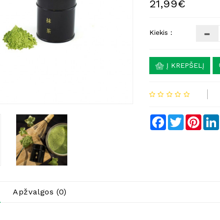
21,99€
Kiekis :
Į KREPŠELĮ
Facebook
Twitter
Pinte
Apžvalgos (0)