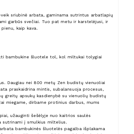
beveik sriubinė arbata, gaminama sutrintus arbatlapių
ami garbūs svečiai. Tuo pat metu ir karstelėjusi, ir
u pienu, kaip kava.
ti bambukine šluotele tol, kol miltukai tolygiai
elius. Daugiau nei 800 metų Zen budistų vienuoliai
bata praskaidrina mintis, subalansuoja procesus,
ūsų greitų apsukų kasdienybė su vienuolių budistų
mažai miegame, dirbame protinius darbus, mums
piai, užauginti šešėlyje nuo kaitrios saulės
sutrinami į smulkius miltelius.
a arbata bambukinės šluotelės pagalba išplakama