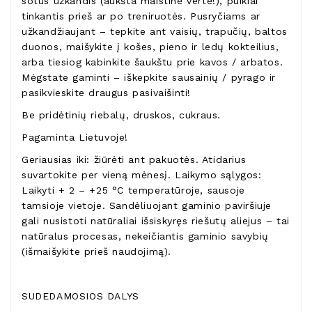
sotus užkandis (aukšta maistinė vertė!), puikiai
tinkantis prieš ar po treniruotės. Pusryčiams ar
užkandžiaujant – tepkite ant vaisių, trapučių, baltos
duonos, maišykite į košes, pieno ir ledų kokteilius,
arba tiesiog kabinkite šaukštu prie kavos / arbatos.
Mėgstate gaminti – iškepkite sausainių / pyrago ir
pasikvieskite draugus pasivaišinti!
Be pridėtinių riebalų, druskos, cukraus.
Pagaminta Lietuvoje!
Geriausias iki: žiūrėti ant pakuotės. Atidarius
suvartokite per vieną mėnesį. Laikymo sąlygos:
Laikyti + 2 – +25 °C temperatūroje, sausoje
tamsioje vietoje. Sandėliuojant gaminio paviršiuje
gali nusistoti natūraliai išsiskyręs riešutų aliejus – tai
natūralus procesas, nekeičiantis gaminio savybių
(išmaišykite prieš naudojimą).
SUDEDAMOSIOS DALYS