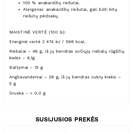
100 % anakardžių riešutai.
Alergenai: anakardžių riešutai, gali būti kitų
riešutų pėdsakų.
MAISTINĖ VERTĖ (100 G):
Energinė vertė 2 474 kJ / 596 kcal.
Riebalai – 46 g, iš jų bendras sočiųjų riebalų rūgščių
kiekis – 9,1g
Baltymai – 15 g
Angliavandeniai – 29 g, iš jų bendras cukrų kiekis –
5 g
Druska – < 0,0 g
SUSIJUSIOS PREKĖS