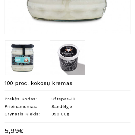
Natūralios
Žvakės
Namų
Kvapai
Eteriniai
Aliejai
Kosmetika
Higienos
Priemonės
Kūdikiams
100 proc. kokosų kremas
Pirties
Reikalai
Prekės Kodas:
Užtepas-10
Prieinamumas:
Sandėlyje
Indai
Grynasis Kiekis:
350.00g
Dovanos
5,99€