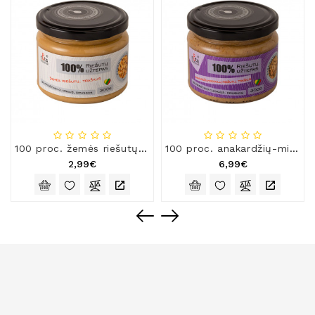
100 proc. žemės riešutų užtepas „Punuts production“, 300 g
100 proc. anakardžių-migdolų riešutų užtepas „Punuts production“, 300 g
2,99€
6,99€