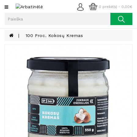
Kategorijos
0 prekė(s) - 0,00€
Arbata
Kava
100 Proc. Kokosų Kremas
Prieskoniai
Aliejus
Lieknėjimui,
Sveikatai
Ir
Grožiui
Riešutai
Becukriai
Saldėsiai
Saldėsiai
Gurmanams