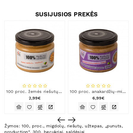
SUSIJUSIOS PREKĖS
100 proc. žemės riešutų užtepas „Punuts production“, 300 g
100 proc. anakardžių-migdolų riešutų užtepas „Punuts production“, 300 g
2,99€
6,99€
Žymos:
100
,
proc.
,
migdolų
,
riešutų
,
užtepas
,
„punuts
,
production“
,
300
,
becukriai
,
saldėsiai