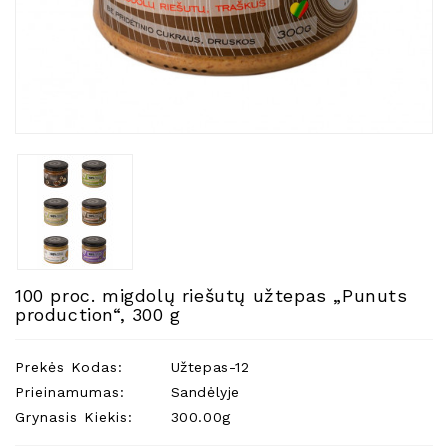
Natūralios
Žvakės
Namų
Kvapai
Eteriniai
Aliejai
Kosmetika
Higienos
Priemonės
Kūdikiams
100 proc. migdolų riešutų užtepas „Punuts
Pirties
production“, 300 g
Reikalai
Indai
Prekės Kodas:
Užtepas-12
Dovanos
Prieinamumas:
Sandėlyje
Grynasis Kiekis:
300.00g