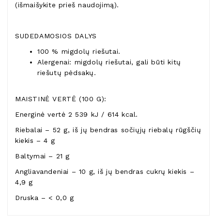
(išmaišykite prieš naudojimą).
SUDEDAMOSIOS DALYS
100 % migdolų riešutai.
Alergenai: migdolų riešutai, gali būti kitų
riešutų pėdsakų.
MAISTINĖ VERTĖ (100 G):
Energinė vertė 2 539 kJ / 614 kcal.
Riebalai – 52 g, iš jų bendras sočiųjų riebalų rūgščių
kiekis – 4 g
Baltymai – 21 g
Angliavandeniai – 10 g, iš jų bendras cukrų kiekis –
4,9 g
Druska – < 0,0 g