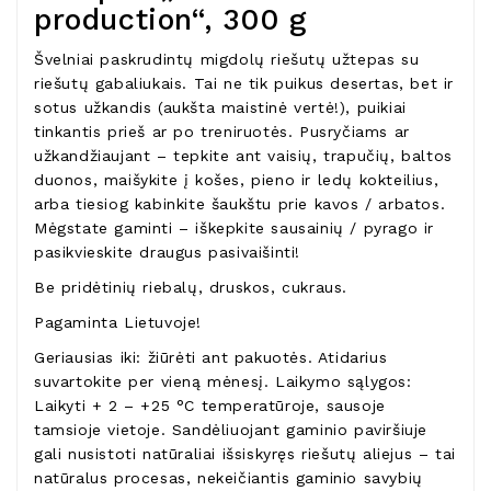
production“, 300 g
Švelniai paskrudintų migdolų riešutų užtepas su
riešutų gabaliukais. Tai ne tik puikus desertas, bet ir
sotus užkandis (aukšta maistinė vertė!), puikiai
tinkantis prieš ar po treniruotės. Pusryčiams ar
užkandžiaujant – tepkite ant vaisių, trapučių, baltos
duonos, maišykite į košes, pieno ir ledų kokteilius,
arba tiesiog kabinkite šaukštu prie kavos / arbatos.
Mėgstate gaminti – iškepkite sausainių / pyrago ir
pasikvieskite draugus pasivaišinti!
Be pridėtinių riebalų, druskos, cukraus.
Pagaminta Lietuvoje!
Geriausias iki: žiūrėti ant pakuotės. Atidarius
suvartokite per vieną mėnesį. Laikymo sąlygos:
Laikyti + 2 – +25 °C temperatūroje, sausoje
tamsioje vietoje. Sandėliuojant gaminio paviršiuje
gali nusistoti natūraliai išsiskyręs riešutų aliejus – tai
natūralus procesas, nekeičiantis gaminio savybių