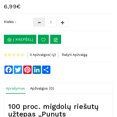
6,99€
Kiekis :
Į KREPŠELĮ
0 Apžvalgos(-Ų)
Rašyti Apžvalgą
Facebook
Twitter
Pinterest
LinkedIn
Share
Aprašymas
Apžvalgos (0)
100 proc. migdolų riešutų
užtepas „Punuts