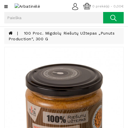
Kategorijos
0 prekė(s) - 0,00€
Arbata
Kava
100 Proc. Migdolų Riešutų Užtepas „Punuts
Production“, 300 G
Prieskoniai
Aliejus
Lieknėjimui,
Sveikatai
Ir
Grožiui
Riešutai
Becukriai
Saldėsiai
Saldėsiai
Gurmanams