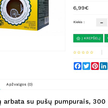
6,99€
Kiekis :
Į KREPŠELĮ
Facebook
Twitter
Pinte
Apžvalgos (0)
ų arbata su pušų pumpurais, 300