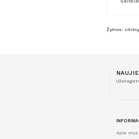
Šaltala
Žymos:
citrin
NAUJIE
Užsiregis
INFORMA
Apie mus