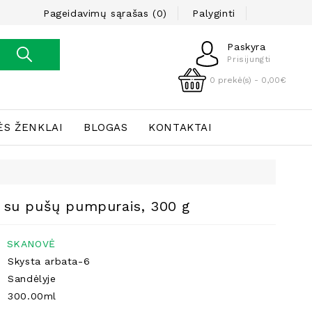
Pageidavimų sąrašas (0)
Palyginti
Paskyra
Prisijungti
0 prekė(s) - 0,00€
ĖS ŽENKLAI
BLOGAS
KONTAKTAI
a su pušų pumpurais, 300 g
SKANOVĖ
Skysta arbata-6
Sandėlyje
300.00ml