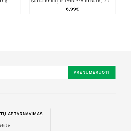
00 g
Šaltalankių ir imbiero arbata, 300 g
6,99€
PRENUMERUOTI
NTŲ APTARNAVIMAS
ekite