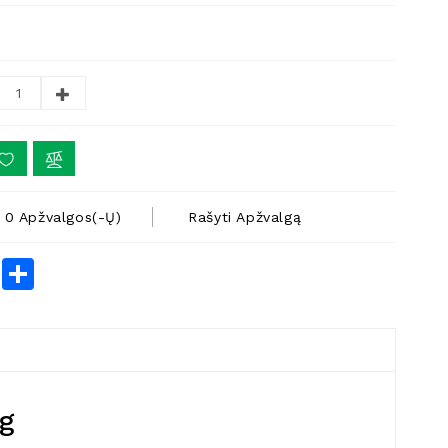
0 Apžvalgos(-Ų)
Rašyti Apžvalgą
rest
LinkedIn
Share
 g