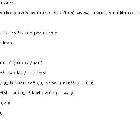
 DALYS
tys (konservantas natrio disulfitas) 46 %, cukrus, smulkintos 
C iki 25 °C temperatūroje.
iklas.
ERTĖ (100 G / ML)
rtė 840 kJ / 198 kcal
,1 g, iš kuriu sočiųjų riebalų rūgščių – 0 g
iai – 49 g, iš kurių cukrų – 47 g
0,2 g
g