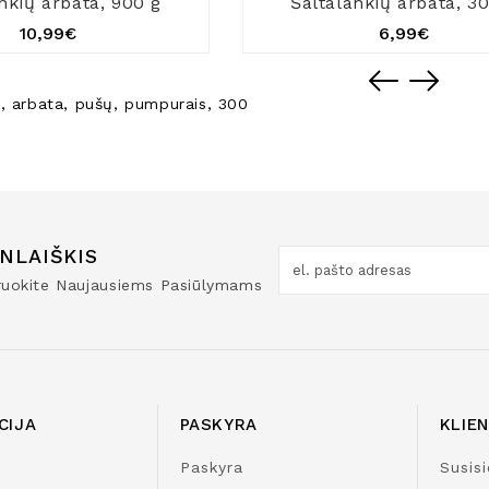
nkių arbata, 900 g
Šaltalankių arbata, 3
10,99€
6,99€
ų
,
arbata
,
pušų
,
pumpurais
,
300
NLAIŠKIS
truokite Naujausiems Pasiūlymams
CIJA
PASKYRA
KLIE
Paskyra
Susisi