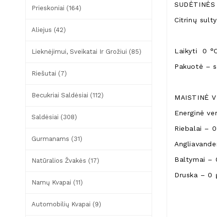
SUDĖTINĖS
Prieskoniai (164)
Citrinų sul
Aliejus (42)
Laikyti 0 °
Lieknėjimui, Sveikatai Ir Grožiui (85)
Pakuotė – st
Riešutai (7)
Becukriai Saldėsiai (112)
MAISTINĖ V
Energinė ve
Saldėsiai (308)
Riebalai – 0
Gurmanams (31)
Angliavanden
Baltymai – 
Natūralios Žvakės (17)
Druska – 0 
Namų Kvapai (11)
Automobilių Kvapai (9)