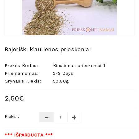
Natūralios
Žvakės
Namų
Kvapai
Eteriniai
Aliejai
Bajoriški kiaulienos prieskoniai
Kosmetika
Prekės Kodas:
Kiaulienos prieskoniai-1
Higienos
Priemonės
Prieinamumas:
2-3 Days
Grynasis Kiekis:
50.00g
Kūdikiams
Pirties
2,50€
Reikalai
Indai
Kiekis :
Dovanos
*** IŠPARDUOTA ***