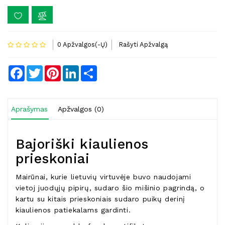
0 Apžvalgos(-Ų)
Rašyti Apžvalgą
Facebook
Twitter
Pinterest
LinkedIn
Share
Aprašymas
Apžvalgos (0)
Bajoriški kiaulienos
prieskoniai
Mairūnai, kurie lietuvių virtuvėje buvo naudojami
vietoj juodųjų pipirų, sudaro šio mišinio pagrindą, o
kartu su kitais prieskoniais sudaro puikų derinį
kiaulienos patiekalams gardinti.