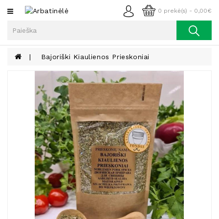
Kategorijos
0 prekė(s) - 0,00€
Arbata
Kava
Bajoriški Kiaulienos Prieskoniai
Prieskoniai
Aliejus
Lieknėjimui,
Sveikatai
Ir
Grožiui
Riešutai
Becukriai
Saldėsiai
Saldėsiai
Gurmanams