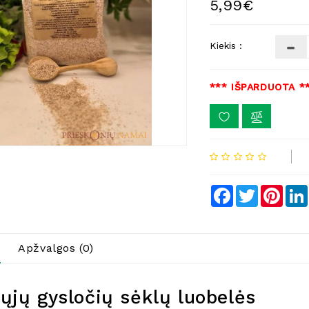
5,99€
Kiekis :
*** IŠPARDUOTA *
Facebook
Twitter
Pinte
Apžvalgos (0)
ųjų gysločių sėklų luobelės