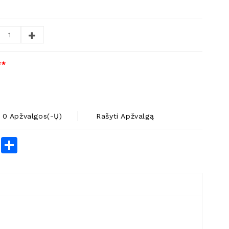
**
0 Apžvalgos(-Ų)
Rašyti Apžvalgą
rest
LinkedIn
Share