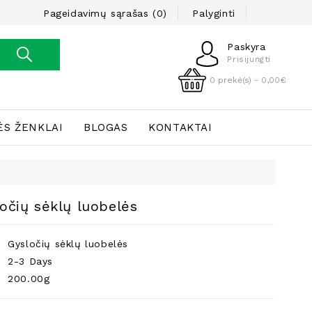
Pageidavimų sąrašas (0)
Palyginti
Paskyra
Prisijungti
0 prekė(s) - 0,00€
ĖS ŽENKLAI
BLOGAS
KONTAKTAI
ločių sėklų luobelės
Gysločių sėklų luobelės
2-3 Days
200.00g