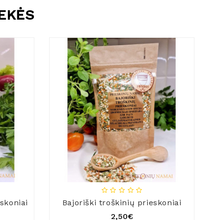
REKĖS
skoniai
Bajoriški troškinių prieskoniai
2,50€