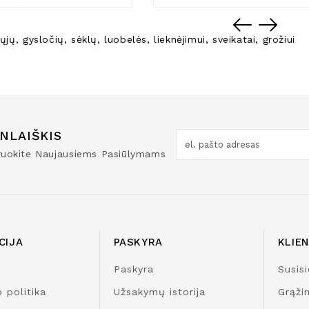
ųjų
,
gysločių
,
sėklų
,
luobelės
,
lieknėjimui
,
sveikatai
,
grožiui
NLAIŠKIS
truokite Naujausiems Pasiūlymams
CIJA
PASKYRA
KLIE
Paskyra
Susisi
 politika
Užsakymų istorija
Grąži