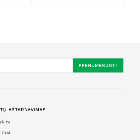
PRENUMERUOTI
NTŲ APTARNAVIMAS
ekite
nimai