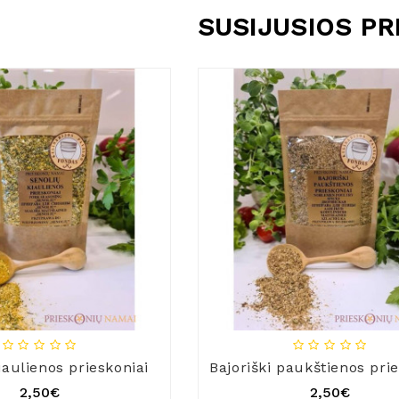
SUSIJUSIOS P
iaulienos prieskoniai
Bajoriški paukštienos prie
2,50€
2,50€