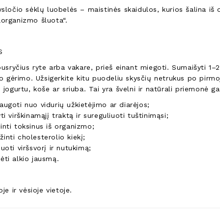
sločio sėklų luobelės – maistinės skaidulos, kurios šalina iš
organizmo šluota“.
S
pusryčius ryte arba vakare, prieš einant miegoti. Sumaišyti 1–2
to gėrimo. Užsigerkite kitu puodeliu skysčių netrukus po pirmoj
 jogurtu, koše ar sriuba. Tai yra švelni ir natūrali priemonė g
augoti nuo vidurių užkietėjimo ar diarėjos;
yti virškinamąjį traktą ir sureguliuoti tuštinimąsi;
inti toksinus iš organizmo;
inti cholesterolio kiekį;
iuoti viršsvorį ir nutukimą;
ėti alkio jausmą.
je ir vėsioje vietoje.