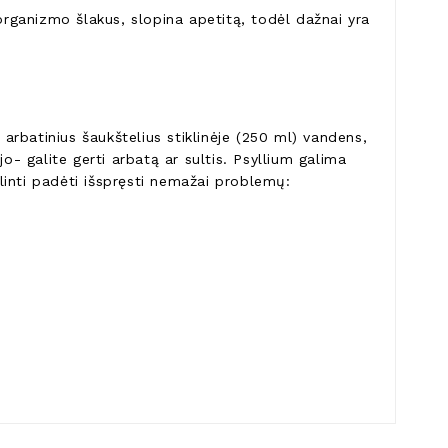
 organizmo šlakus, slopina apetitą, todėl dažnai yra
 arbatinius šaukštelius stiklinėje (250 ml) vandens,
o- galite gerti arbatą ar sultis. Psyllium galima
alinti padėti išspręsti nemažai problemų: