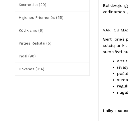
Kosmetika (20)
Balkšvojo gy
vadinamos „
Higienos Priemonės (55)
VARTOJIMA
Kūdikiams (6)
Gerti prieš 
Pirties Reikalai (5)
sulčių ar ki
sumaišyti su
Indai (90)
apsis
išval
Dovanos (314)
pašal
sumaž
regul
nugal
Laikyti sauso