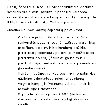
Dantų šepetėlis „Radius Source“ vidutinio kietumo
šereliais yra plačia galvute ir patogiai valdoma
rankenėle – užtikrina ypatingą komfortą ir švarą. Be
BPA, latekso ir pftalatų. Tinka veganams.
„Radius Source“ dantų šepetėlių privalumai:
Gražios ergonomiškos ilgai tarnaujančios
rankenėlės pagamintos iš natūralių perdirbtų
medžiagų be BPA ir kenksmingų dažiklių:
perdirbto popieriaus, perdirbto medžio arba
perdirbtų dolerių (išsirinkti galite mūsų
parduotuvėje, perkant internetu – pasirinkimo
galimybės nėra).
Kairės ir dešinės rankos pasirinkimo galimybė
užtikrina odontologų rekomenduojamą
valymo kampą ir švelnumą valant dantis bei
masažuojant dantenas.
Šepetėlio galvutėje yra 4 500 (du kartus
daugiau nei įprastai) švelnių lyg aksomas
šerelių.