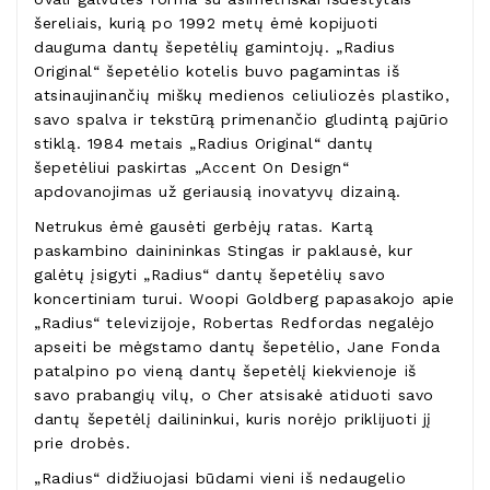
šereliais, kurią po 1992 metų ėmė kopijuoti
dauguma dantų šepetėlių gamintojų. „Radius
Original“ šepetėlio kotelis buvo pagamintas iš
atsinaujinančių miškų medienos celiuliozės plastiko,
savo spalva ir tekstūrą primenančio gludintą pajūrio
stiklą. 1984 metais „Radius Original“ dantų
šepetėliui paskirtas „Accent On Design“
apdovanojimas už geriausią inovatyvų dizainą.
Netrukus ėmė gausėti gerbėjų ratas. Kartą
paskambino dainininkas Stingas ir paklausė, kur
galėtų įsigyti „Radius“ dantų šepetėlių savo
koncertiniam turui. Woopi Goldberg papasakojo apie
„Radius“ televizijoje, Robertas Redfordas negalėjo
apseiti be mėgstamo dantų šepetėlio, Jane Fonda
patalpino po vieną dantų šepetėlį kiekvienoje iš
savo prabangių vilų, o Cher atsisakė atiduoti savo
dantų šepetėlį dailininkui, kuris norėjo priklijuoti jį
prie drobės.
„Radius“ didžiuojasi būdami vieni iš nedaugelio