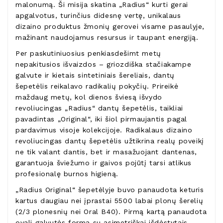
malonumą. Ši misija skatina „Radius“ kurti gerai
apgalvotus, turinčius didesnę vertę, unikalaus
dizaino produktus žmonių gerovei visame pasaulyje,
mažinant naudojamus resursus ir taupant energiją.
Per paskutiniuosius penkiasdešimt metų
nepakitusios išvaizdos – griozdiška stačiakampe
galvute ir kietais sintetiniais šereliais, dantų
šepetėlis reikalavo radikalių pokyčių. Prireikė
maždaug metų, kol dienos šviesą išvydo
revoliucingas „Radius“ dantų šepetėlis, taikliai
pavadintas „Original“, iki šiol pirmaujantis pagal
pardavimus visoje kolekcijoje. Radikalaus dizaino
revoliucingas dantų šepetėlis užtikrina realų poveikį
ne tik valant dantis, bet ir masažuojant dantenas,
garantuoja šviežumo ir gaivos pojūtį tarsi atlikus
profesionalę burnos higieną.
„Radius Original“ šepetėlyje buvo panaudota keturis
kartus daugiau nei įprastai 5500 labai plonų šerelių
(2/3 plonesnių nei Oral B40). Pirmą kartą panaudota
ovali galvutės forma su asimetriškai išdėstytais