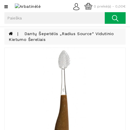
Kategorijos
0 prekė(s) - 0,00€
Arbata
Kava
Dantų Šepetėlis „Radius Source“ Vidutinio
Kietumo Šereliais
Prieskoniai
Aliejus
Lieknėjimui,
Sveikatai
Ir
Grožiui
Riešutai
Becukriai
Saldėsiai
Saldėsiai
Gurmanams