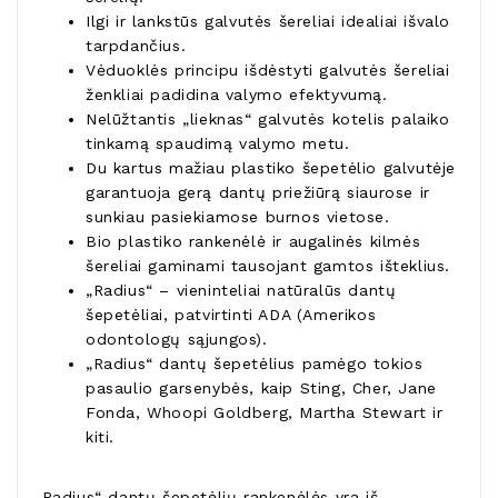
Ilgi ir lankstūs galvutės šereliai idealiai išvalo
tarpdančius.
Vėduoklės principu išdėstyti galvutės šereliai
ženkliai padidina valymo efektyvumą.
Nelūžtantis „lieknas“ galvutės kotelis palaiko
tinkamą spaudimą valymo metu.
Du kartus mažiau plastiko šepetėlio galvutėje
garantuoja gerą dantų priežiūrą siaurose ir
sunkiau pasiekiamose burnos vietose.
Bio plastiko rankenėlė ir augalinės kilmės
šereliai gaminami tausojant gamtos išteklius.
„Radius“ – vieninteliai natūralūs dantų
šepetėliai, patvirtinti ADA (Amerikos
odontologų sąjungos).
„Radius“ dantų šepetėlius pamėgo tokios
pasaulio garsenybės, kaip Sting, Cher, Jane
Fonda, Whoopi Goldberg, Martha Stewart ir
kiti.
„Radius“ dantų šepetėlių rankenėlės yra iš