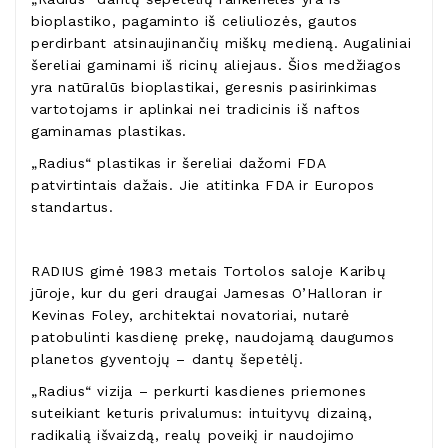
bioplastiko, pagaminto iš celiuliozės, gautos
perdirbant atsinaujinančių miškų medieną. Augaliniai
šereliai gaminami iš ricinų aliejaus. Šios medžiagos
yra natūralūs bioplastikai, geresnis pasirinkimas
vartotojams ir aplinkai nei tradicinis iš naftos
gaminamas plastikas.
„Radius“ plastikas ir šereliai dažomi FDA
patvirtintais dažais. Jie atitinka FDA ir Europos
standartus.
RADIUS gimė 1983 metais Tortolos saloje Karibų
jūroje, kur du geri draugai Jamesas O’Halloran ir
Kevinas Foley, architektai novatoriai, nutarė
patobulinti kasdienę prekę, naudojamą daugumos
planetos gyventojų – dantų šepetėlį.
„Radius“ vizija – perkurti kasdienes priemones
suteikiant keturis privalumus: intuityvų dizainą,
radikalią išvaizdą, realų poveikį ir naudojimo