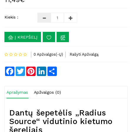
Kiekis :
Į KREPŠELĮ
0 Apžvalgos(-Ų)
Rašyti Apžvalgą
Facebook
Twitter
Pinterest
LinkedIn
Share
Aprašymas
Apžvalgos (0)
Dantų šepetėlis „Radius
Source“ vidutinio kietumo
šereliais