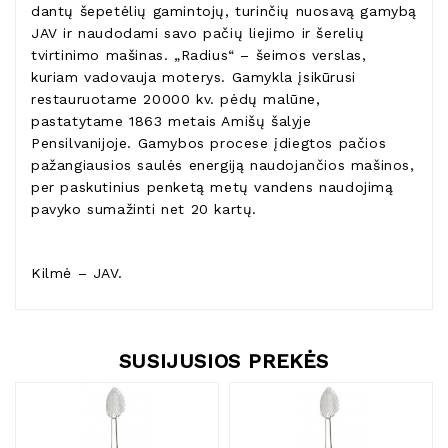
dantų šepetėlių gamintojų, turinčių nuosavą gamybą
JAV ir naudodami savo pačių liejimo ir šerelių
tvirtinimo mašinas. „Radius“ – šeimos verslas,
kuriam vadovauja moterys. Gamykla įsikūrusi
restauruotame 20000 kv. pėdų malūne,
pastatytame 1863 metais Amišų šalyje
Pensilvanijoje. Gamybos procese įdiegtos pačios
pažangiausios saulės energiją naudojančios mašinos,
per paskutinius penketą metų vandens naudojimą
pavyko sumažinti net 20 kartų.
Kilmė – JAV.
SUSIJUSIOS PREKĖS