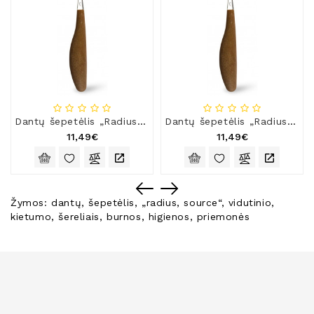
Dantų šepetėlis „Radius Source“ labai minkštais šereliais
Dantų šepetėlis „Radius Source“ minkštais šereliais
11,49€
11,49€
Žymos:
dantų
,
šepetėlis
,
„radius
,
source“
,
vidutinio
,
kietumo
,
šereliais
,
burnos
,
higienos
,
priemonės