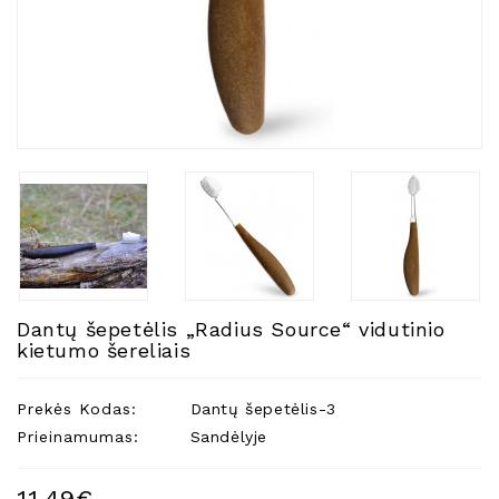
Natūralios
Žvakės
Namų
Kvapai
Eteriniai
Aliejai
Kosmetika
Higienos
Priemonės
Kūdikiams
Dantų šepetėlis „Radius Source“ vidutinio
Pirties
kietumo šereliais
Reikalai
Indai
Prekės Kodas:
Dantų šepetėlis-3
Dovanos
Prieinamumas:
Sandėlyje
11,49€