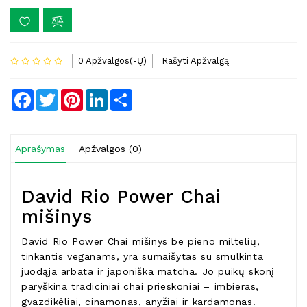
0 Apžvalgos(-Ų)
Rašyti Apžvalgą
Facebook
Twitter
Pinterest
LinkedIn
Share
Aprašymas
Apžvalgos (0)
David Rio Power Chai
mišinys
David Rio Power Chai mišinys be pieno miltelių,
tinkantis veganams, yra sumaišytas su smulkinta
juodąja arbata ir japoniška matcha. Jo puikų skonį
paryškina tradiciniai chai prieskoniai – imbieras,
gvazdikėliai, cinamonas, anyžiai ir kardamonas.