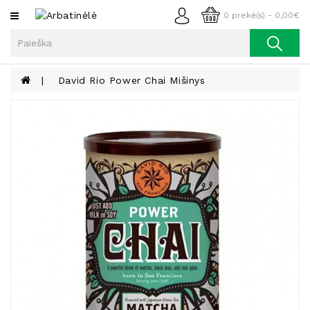
Kategorijos
0 prekė(s) - 0,00€
Arbata
Kava
David Rio Power Chai Mišinys
Prieskoniai
Aliejus
Lieknėjimui,
Sveikatai
Ir
Grožiui
Riešutai
Becukriai
Saldėsiai
Saldėsiai
Gurmanams