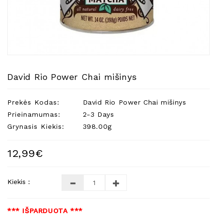
Natūralios
Žvakės
Namų
Kvapai
Eteriniai
Aliejai
David Rio Power Chai mišinys
Kosmetika
Prekės Kodas:
David Rio Power Chai mišinys
Higienos
Priemonės
Prieinamumas:
2-3 Days
Grynasis Kiekis:
398.00g
Kūdikiams
Pirties
12,99€
Reikalai
Indai
Kiekis :
Dovanos
*** IŠPARDUOTA ***