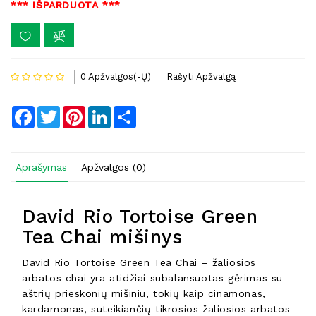
*** IŠPARDUOTA ***
0 Apžvalgos(-Ų)
Rašyti Apžvalgą
Facebook
Twitter
Pinterest
LinkedIn
Share
Aprašymas
Apžvalgos (0)
David Rio Tortoise Green
Tea Chai mišinys
David Rio Tortoise Green Tea Chai – žaliosios
arbatos chai yra atidžiai subalansuotas gėrimas su
aštrių prieskonių mišiniu, tokių kaip cinamonas,
kardamonas, suteikiančių tikrosios žaliosios arbatos