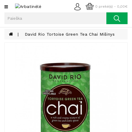
Kategorijos
0 prekė(s) - 0,00€
Arbata
Kava
David Rio Tortoise Green Tea Chai Mišinys
Prieskoniai
Aliejus
Lieknėjimui,
Sveikatai
Ir
Grožiui
Riešutai
Becukriai
Saldėsiai
Saldėsiai
Gurmanams