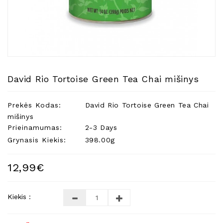
Natūralios
Žvakės
Namų
Kvapai
Eteriniai
Aliejai
David Rio Tortoise Green Tea Chai mišinys
Kosmetika
Prekės Kodas:
David Rio Tortoise Green Tea Chai
Higienos
Priemonės
mišinys
Prieinamumas:
2-3 Days
Kūdikiams
Grynasis Kiekis:
398.00g
Pirties
Reikalai
12,99€
Indai
Dovanos
Kiekis :