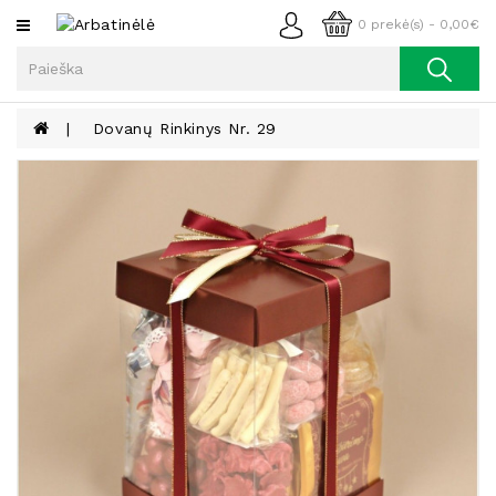
Kategorijos
0 prekė(s) - 0,00€
Arbata
Kava
Dovanų Rinkinys Nr. 29
Prieskoniai
Aliejus
Lieknėjimui,
Sveikatai
Ir
Grožiui
Riešutai
Becukriai
Saldėsiai
Saldėsiai
Gurmanams