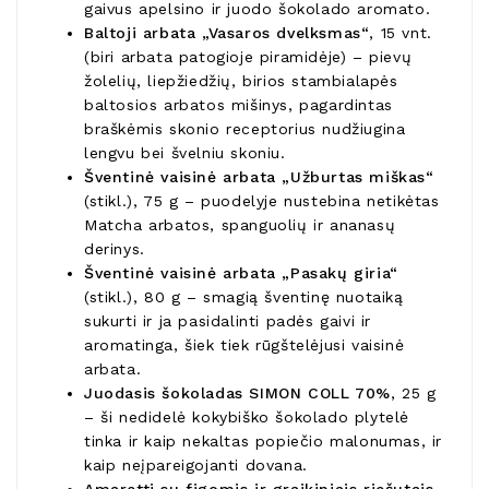
gaivus apelsino ir juodo šokolado aromato.
Baltoji arbata „Vasaros dvelksmas“
, 15 vnt.
(biri arbata patogioje piramidėje) – pievų
žolelių, liepžiedžių, birios stambialapės
baltosios arbatos mišinys, pagardintas
braškėmis skonio receptorius nudžiugina
lengvu bei švelniu skoniu.
Šventinė vaisinė arbata „Užburtas miškas“
(stikl.), 75 g – puodelyje nustebina netikėtas
Matcha arbatos, spanguolių ir ananasų
derinys.
Šventinė vaisinė arbata „Pasakų giria“
(stikl.), 80 g – smagią šventinę nuotaiką
sukurti ir ja pasidalinti padės gaivi ir
aromatinga, šiek tiek rūgštelėjusi vaisinė
arbata.
Juodasis šokoladas SIMON COLL 70%
, 25 g
– ši nedidelė kokybiško šokolado plytelė
tinka ir kaip nekaltas popiečio malonumas, ir
kaip neįpareigojanti dovana.