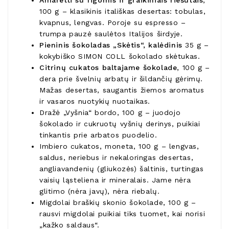
Amaretti su figomis ir graikiniais riešutais
,
100 g – klasikinis itališkas desertas: tobulas,
kvapnus, lengvas. Poroje su espresso –
trumpa pauzė saulėtos Italijos širdyje.
Pieninis šokoladas „Skėtis“, kalėdinis
35 g –
kokybiško SIMON COLL šokolado skėtukas.
Citrinų cukatos baltajame šokolade
, 100 g –
dera prie švelnių arbatų ir šildančių gėrimų.
Mažas desertas, saugantis žiemos aromatus
ir vasaros nuotykių nuotaikas.
Dražė „Vyšnia“ bordo, 100 g – juodojo
šokolado ir cukruotų vyšnių derinys, puikiai
tinkantis prie arbatos puodelio.
Imbiero cukatos, moneta, 100 g – lengvas,
saldus, neriebus ir nekaloringas desertas,
angliavandenių (gliukozės) šaltinis, turtingas
vaisių ląsteliena ir mineralais. Jame nėra
glitimo (nėra javų), nėra riebalų.
Migdolai braškių skonio šokolade, 100 g –
rausvi migdolai puikiai tiks tuomet, kai norisi
„kažko saldaus“.