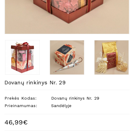
Natūralios
Žvakės
Namų
Kvapai
Eteriniai
Aliejai
Kosmetika
Higienos
Priemonės
Kūdikiams
Dovanų rinkinys Nr. 29
Pirties
Reikalai
Prekės Kodas:
Dovanų rinkinys Nr. 29
Prieinamumas:
Sandėlyje
Indai
Dovanos
46,99€