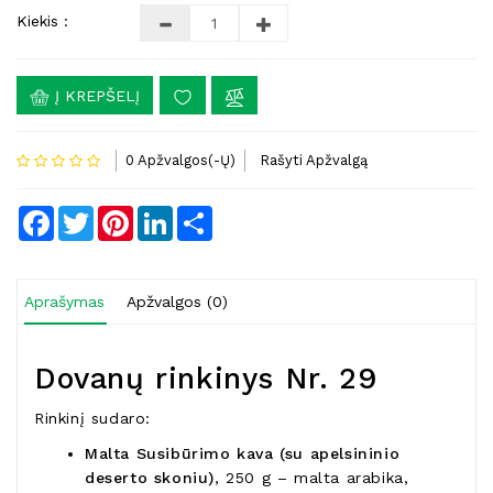
Kiekis :
Į KREPŠELĮ
0 Apžvalgos(-Ų)
Rašyti Apžvalgą
Facebook
Twitter
Pinterest
LinkedIn
Share
Aprašymas
Apžvalgos (0)
Dovanų rinkinys Nr. 29
Rinkinį sudaro:
Malta Susibūrimo kava (su apelsininio
deserto skoniu)
, 250 g – malta arabika,