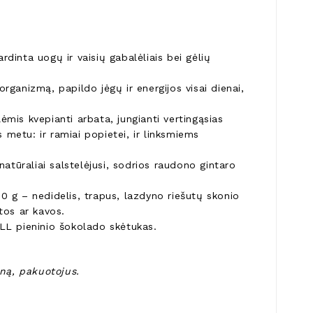
ardinta uogų ir vaisių gabalėliais bei gėlių
 organizmą, papildo jėgų ir energijos visai dienai,
ėmis kvepianti arbata, jungianti vertingąsias
metu: ir ramiai popietei, ir linksmiems
 natūraliai salstelėjusi, sodrios raudono gintaro
00 g – nedidelis, trapus, lazdyno riešutų skonio
tos ar kavos.
L pieninio šokolado skėtukas.
oną, pakuotojus.