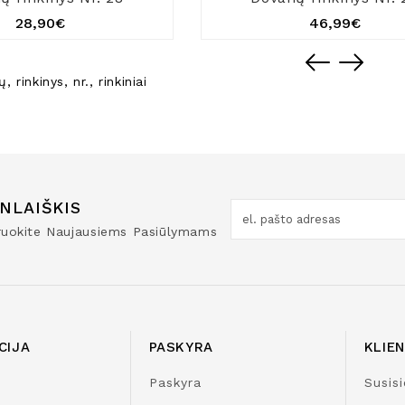
28,90€
46,99€
ų
,
rinkinys
,
nr.
,
rinkiniai
NLAIŠKIS
truokite Naujausiems Pasiūlymams
CIJA
PASKYRA
KLIE
Paskyra
Susisi