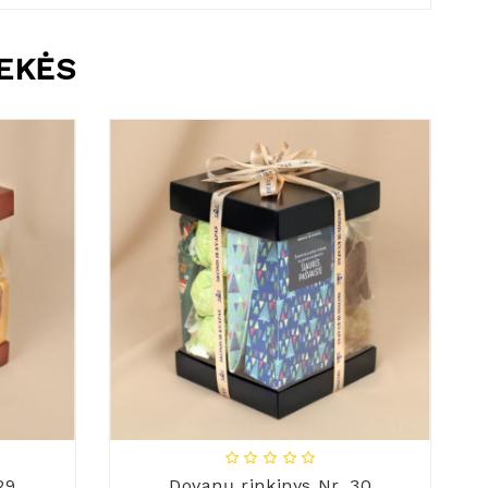
REKĖS
29
Dovanų rinkinys Nr. 30