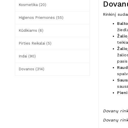
Dovanų
Kosmetika (20)
Rinkinį suda
Higienos Priemonės (55)
Balto
žiedl
Kūdikiams (6)
Žalio
teiki
Pirties Reikalai (5)
Žalio
žalio
Indai (90)
pasi
Raud
Dovanos (314)
spalv
Saus
sausa
Pieni
Dovanų rink
Dovanų rink