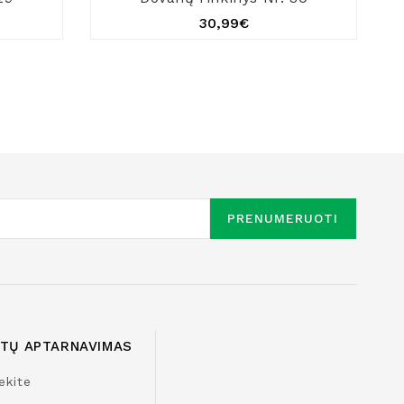
30,99€
PRENUMERUOTI
NTŲ APTARNAVIMAS
ekite