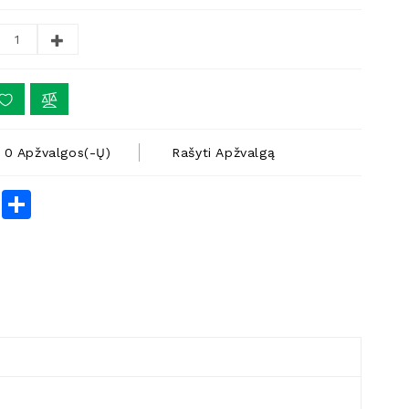
0 Apžvalgos(-Ų)
Rašyti Apžvalgą
rest
LinkedIn
Share