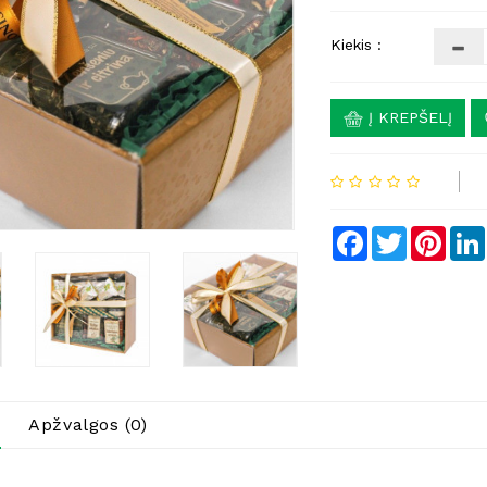
Kiekis :
Į KREPŠELĮ
Facebook
Twitter
Pinte
Apžvalgos (0)