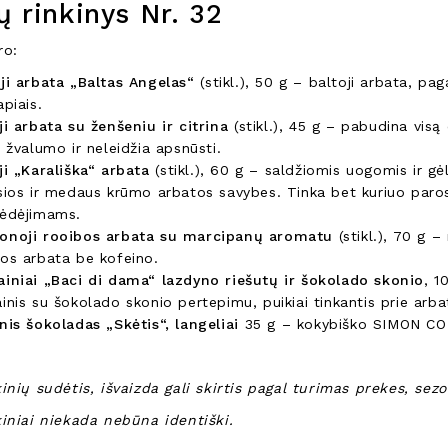
 rinkinys Nr. 32
ro:
ji arbata „Baltas Angelas“
(stikl.), 50 g – baltoji arbata, pag
apiais.
ji arbata su ženšeniu ir citrina
(stikl.), 45 g – pabudina visą
a žvalumo ir neleidžia apsnūsti.
ji „Karališka“ arbata
(stikl.), 60 g – saldžiomis uogomis ir gėl
sios ir medaus krūmo arbatos savybes. Tinka bet kuriuo paros 
sėdėjimams.
onoji rooibos arbata su marcipanų aromatu
(stikl.), 70 g –
os arbata be kofeino.
ainiai „Baci di dama“ lazdyno riešutų ir šokolado skonio
, 1
inis su šokolado skonio pertepimu, puikiai tinkantis prie arba
nis šokoladas „Skėtis“, langeliai
35 g – kokybiško SIMON COL
inių sudėtis, išvaizda gali skirtis pagal turimas prekes, sez
iniai niekada nebūna identiški.