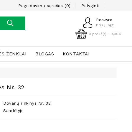
Pageidavimų sąrašas (0)
Palyginti
Paskyra
Prisijungti
0 prekė(s) - 0,00€
ĖS ŽENKLAI
BLOGAS
KONTAKTAI
ys Nr. 32
Dovanų rinkinys Nr. 32
Sandėlyje