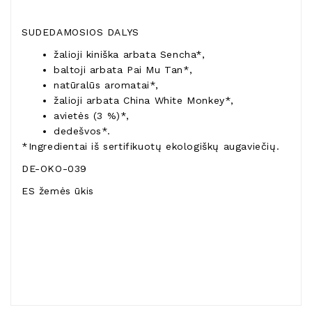
SUDEDAMOSIOS DALYS
žalioji kiniška arbata Sencha*,
baltoji arbata Pai Mu Tan*,
natūralūs aromatai*,
žalioji arbata China White Monkey*,
avietės (3 %)*,
dedešvos*.
*Ingredientai iš sertifikuotų ekologiškų augaviečių.
DE-OKO-039
ES žemės ūkis