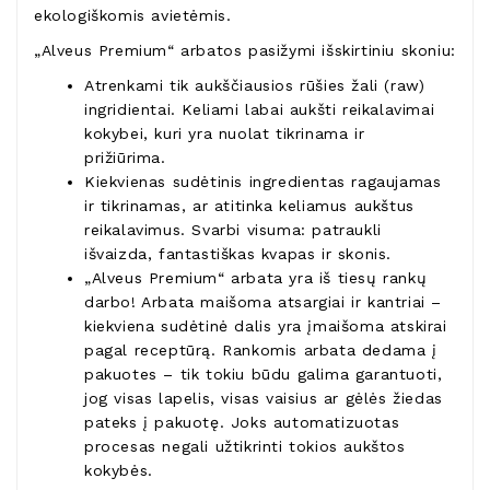
ekologiškomis avietėmis.
„Alveus Premium“ arbatos pasižymi išskirtiniu skoniu:
Atrenkami tik aukščiausios rūšies žali (raw)
ingridientai. Keliami labai aukšti reikalavimai
kokybei, kuri yra nuolat tikrinama ir
prižiūrima.
Kiekvienas sudėtinis ingredientas ragaujamas
ir tikrinamas, ar atitinka keliamus aukštus
reikalavimus. Svarbi visuma: patraukli
išvaizda, fantastiškas kvapas ir skonis.
„Alveus Premium“ arbata yra iš tiesų rankų
darbo! Arbata maišoma atsargiai ir kantriai –
kiekviena sudėtinė dalis yra įmaišoma atskirai
pagal receptūrą. Rankomis arbata dedama į
pakuotes – tik tokiu būdu galima garantuoti,
jog visas lapelis, visas vaisius ar gėlės žiedas
pateks į pakuotę. Joks automatizuotas
procesas negali užtikrinti tokios aukštos
kokybės.