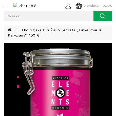
Kategorijos
0 prekė(s) - 0,00€
Arbata
Kava
Ekologiška Biri Žalioji Arbata „Linkėjimai Iš
Paryžiaus“, 100 G
Prieskoniai
Aliejus
Lieknėjimui,
Sveikatai
Ir
Grožiui
Riešutai
Becukriai
Saldėsiai
Saldėsiai
Gurmanams