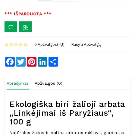
*** IŠPARDUOTA ***
0 Apžvalgos(-Ų)
Rašyti Apžvalgą
Facebook
Twitter
Pinterest
LinkedIn
Share
Aprašymas
Apžvalgos (0)
Ekologiška biri žalioji arbata
„Linkėjimai iš Paryžiaus“,
100 g
Natūralus žalios ir baltos arbatos mišinys, gardintas