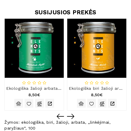
SUSIJUSIOS PREKĖS
Ekologiška žalioji arbata „Marakešo naktys“, 15 x 3 g
Ekologiška biri žalioji arbata „Ryto melodija“, 100 g
8,50€
8,50€
Žymos:
ekologiška
,
biri
,
žalioji
,
arbata
,
„linkėjimai
,
paryžiaus“
,
100