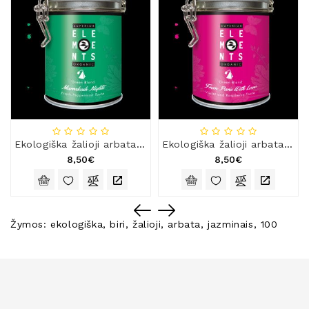
Ekologiška žalioji arbata „Marakešo naktys“, 15 x 3 g
Ekologiška žalioji arbata „Linkėjimai iš Paryžiaus“, 15 x 3 g
8,50€
8,50€
Žymos:
ekologiška
,
biri
,
žalioji
,
arbata
,
jazminais
,
100