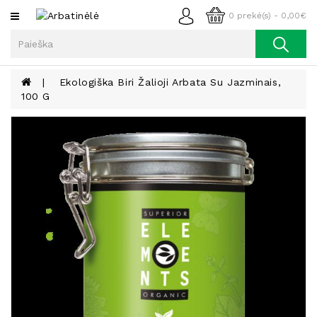
Kategorijos
0 prekė(s) - 0,00€
Arbata
Kava
Ekologiška Biri Žalioji Arbata Su Jazminais,
100 G
Prieskoniai
Aliejus
Lieknėjimui,
Sveikatai
Ir
Grožiui
Riešutai
Becukriai
Saldėsiai
Saldėsiai
Gurmanams