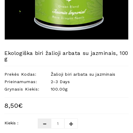
Natūralios
Žvakės
Namų
Kvapai
Eteriniai
Aliejai
Ekologiška biri žalioji arbata su jazminais, 100
Kosmetika
g
Higienos
Priemonės
Prekės Kodas:
Žalioji biri arbata su jazminais
Kūdikiams
Prieinamumas:
2-3 Days
Grynasis Kiekis:
100.00g
Pirties
Reikalai
8,50€
Indai
Dovanos
Kiekis :