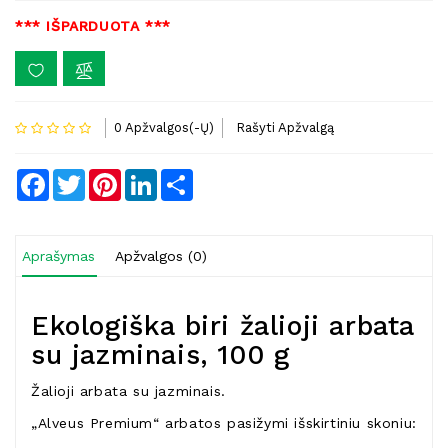
*** IŠPARDUOTA ***
0 Apžvalgos(-Ų)
Rašyti Apžvalgą
Facebook
Twitter
Pinterest
LinkedIn
Share
Aprašymas
Apžvalgos (0)
Ekologiška biri žalioji arbata
su jazminais, 100 g
Žalioji arbata su jazminais.
„Alveus Premium“ arbatos pasižymi išskirtiniu skoniu: