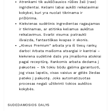
Atrenkami tik aukščiausios rūšies žali (raw)
ingridientai. Keliami labai aukšti reikalavimai
kokybei, kuri yra nuolat tikrinama ir
prižiūrima.
Kiekvienas sudėtinis ingredientas ragaujamas
ir tikrinamas, ar atitinka keliamus aukštus
reikalavimus. Svarbi visuma: patraukli
išvaizda, fantastiškas kvapas ir skonis.
„Alveus Premium“ arbata yra iš tiesų rankų
darbo! Arbata maišoma atsargiai ir kantriai –
kiekviena sudėtinė dalis yra įmaišoma atskirai
pagal receptūrą. Rankomis arbata dedama į
pakuotes – tik tokiu būdu galima garantuoti,
jog visas lapelis, visas vaisius ar gėlės žiedas
pateks į pakuotę. Joks automatizuotas
procesas negali užtikrinti tokios aukštos
kokybės.
SUDEDAMOSIOS DALYS