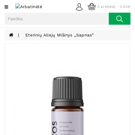
Kategorijos
0 prekė(s) - 0,00€
Arbata
Kava
Eterinių Aliejų Mišinys „Sapnas“
Prieskoniai
Aliejus
Lieknėjimui,
Sveikatai
Ir
Grožiui
Riešutai
Becukriai
Saldėsiai
Saldėsiai
Gurmanams