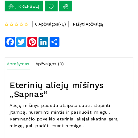
Į KREPŠELĮ
0 Apžvalgos(-Ų)
Rašyti Apžvalgą
Facebook
Twitter
Pinterest
LinkedIn
Share
Aprašymas
Apžvalgos (0)
Eterinių aliejų mišinys
„Sapnas“
Aliejų mišinys padeda atsipalaiduoti, slopinti
įtampą, nuraminti mintis ir pasiruošti miegui.
Raminančio poveikio eteriniai aliejai skatina gerą
miegą, gali padėti esant nemigai.