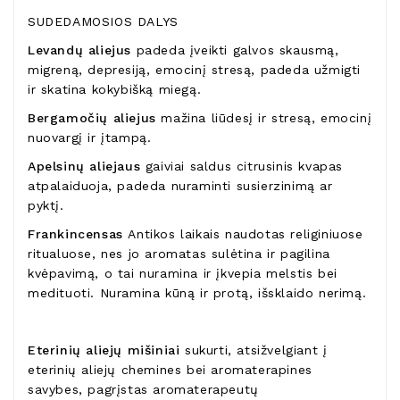
SUDEDAMOSIOS DALYS
Levandų aliejus
padeda įveikti galvos skausmą,
migreną, depresiją, emocinį stresą, padeda užmigti
ir skatina kokybišką miegą.
Bergamočių aliejus
mažina liūdesį ir stresą, emocinį
nuovargį ir įtampą.
Apelsinų aliejaus
gaiviai saldus citrusinis kvapas
atpalaiduoja, padeda nuraminti susierzinimą ar
pyktį.
Frankincensas
Antikos laikais naudotas religiniuose
ritualuose, nes jo aromatas sulėtina ir pagilina
kvėpavimą, o tai nuramina ir įkvepia melstis bei
medituoti. Nuramina kūną ir protą, išsklaido nerimą.
Eterinių aliejų mišiniai
sukurti, atsižvelgiant į
eterinių aliejų chemines bei aromaterapines
savybes, pagrįstas aromaterapeutų