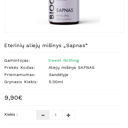
Natūralios
Žvakės
Namų
Kvapai
Eteriniai
Aliejai
Eterinių aliejų mišinys „Sapnas“
Kosmetika
Gamintojas:
Sweet Nothing
Higienos
Priemonės
Prekės Kodas:
Aliejų mišinys SAPNAS
Prieinamumas:
Sandėlyje
Kūdikiams
Grynasis Kiekis:
5.00ml
Pirties
Reikalai
9,90€
Indai
Dovanos
Kiekis :