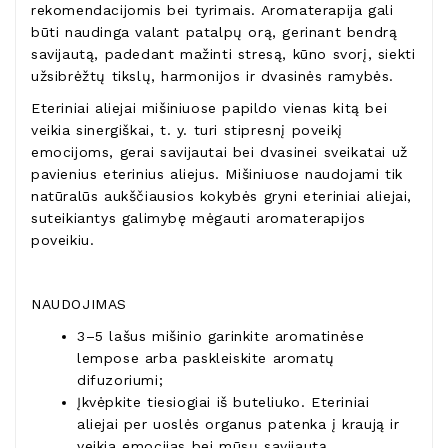
rekomendacijomis bei tyrimais. Aromaterapija gali
būti naudinga valant patalpų orą, gerinant bendrą
savijautą, padedant mažinti stresą, kūno svorį, siekti
užsibrėžtų tikslų, harmonijos ir dvasinės ramybės.
Eteriniai aliejai mišiniuose papildo vienas kitą bei
veikia sinergiškai, t. y. turi stipresnį poveikį
emocijoms, gerai savijautai bei dvasinei sveikatai už
pavienius eterinius aliejus. Mišiniuose naudojami tik
natūralūs aukščiausios kokybės gryni eteriniai aliejai,
suteikiantys galimybę mėgauti aromaterapijos
poveikiu.
NAUDOJIMAS
3–5 lašus mišinio garinkite aromatinėse
lempose arba paskleiskite aromatų
difuzoriumi;
Įkvėpkite tiesiogiai iš buteliuko. Eteriniai
aliejai per uoslės organus patenka į kraują ir
veikia emocijas bei mūsų savijautą.