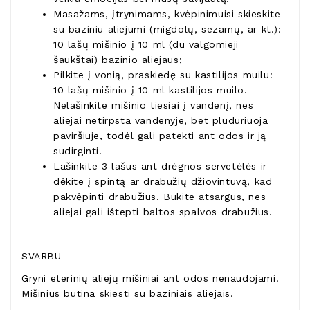
Masažams, įtrynimams, kvėpinimuisi skieskite
su baziniu aliejumi (migdolų, sezamų, ar kt.):
10 lašų mišinio į 10 ml (du valgomieji
šaukštai) bazinio aliejaus;
Pilkite į vonią, praskiedę su kastilijos muilu:
10 lašų mišinio į 10 ml kastilijos muilo.
Nelašinkite mišinio tiesiai į vandenį, nes
aliejai netirpsta vandenyje, bet plūduriuoja
paviršiuje, todėl gali patekti ant odos ir ją
sudirginti.
Lašinkite 3 lašus ant drėgnos servetėlės ir
dėkite į spintą ar drabužių džiovintuvą, kad
pakvėpinti drabužius. Būkite atsargūs, nes
aliejai gali ištepti baltos spalvos drabužius.
SVARBU
Gryni eterinių aliejų mišiniai ant odos nenaudojami.
Mišinius būtina skiesti su baziniais aliejais.