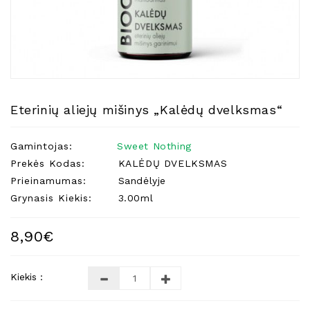
Natūralios
Žvakės
Namų
Kvapai
Eteriniai
Aliejai
Eterinių aliejų mišinys „Kalėdų dvelksmas“
Kosmetika
Gamintojas:
Sweet Nothing
Higienos
Priemonės
Prekės Kodas:
KALĖDŲ DVELKSMAS
Prieinamumas:
Sandėlyje
Kūdikiams
Grynasis Kiekis:
3.00ml
Pirties
Reikalai
8,90€
Indai
Dovanos
Kiekis :