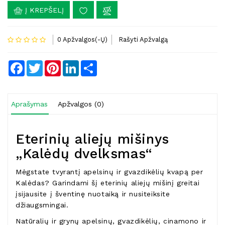
Į KREPŠELĮ
0 Apžvalgos(-Ų)
Rašyti Apžvalgą
Facebook
Twitter
Pinterest
LinkedIn
Share
Aprašymas
Apžvalgos (0)
Eterinių aliejų mišinys
„Kalėdų dvelksmas“
Mėgstate tvyrantį apelsinų ir gvazdikėlių kvapą per
Kalėdas? Garindami šį eterinių aliejų mišinį greitai
įsijausite į šventinę nuotaiką ir nusiteiksite
džiaugsmingai.
Natūralių ir grynų apelsinų, gvazdikėlių, cinamono ir