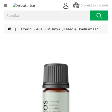
Kategorijos
0 prekė(s) - 0,00€
Arbata
Kava
Eterinių Aliejų Mišinys „Kalėdų Dvelksmas“
Prieskoniai
Aliejus
Lieknėjimui,
Sveikatai
Ir
Grožiui
Riešutai
Becukriai
Saldėsiai
Saldėsiai
Gurmanams