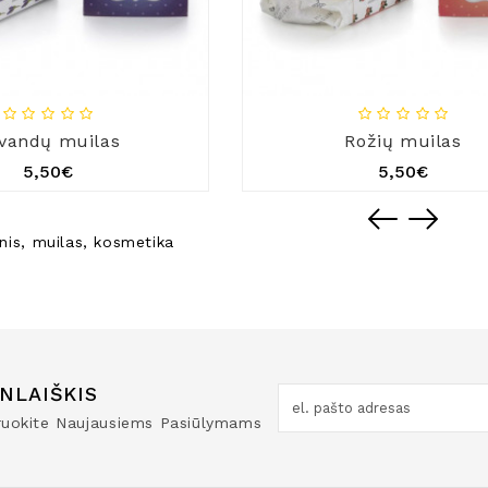
vandų muilas
Rožių muilas
5,50€
5,50€
nis
,
muilas
,
kosmetika
NLAIŠKIS
truokite Naujausiems Pasiūlymams