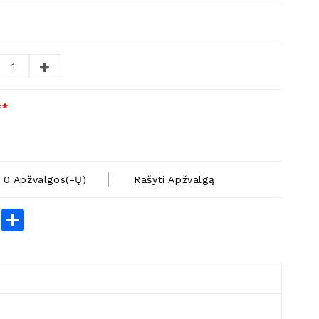
**
0 Apžvalgos(-Ų)
Rašyti Apžvalgą
rest
LinkedIn
Share