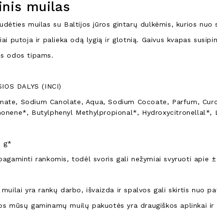
inis muilas
sudėties muilas su Baltijos jūros gintarų dulkėmis, kurios nu
iai putoja ir palieka odą lygią ir glotnią. Gaivus kvapas susipi
ms odos tipams.
OS DALYS (INCI)
mate, Sodium Canolate, Aqua, Sodium Cocoate, Parfum, Cu
monene*, Butylphenyl Methylpropional*, Hydroxycitronellal*, L
0 g*
pagaminti rankomis, todėl svoris gali nežymiai svyruoti apie ±
 muilai yra rankų darbo, išvaizda ir spalvos gali skirtis nuo 
sos mūsų gaminamų muilų pakuotės yra draugiškos aplinkai ir 