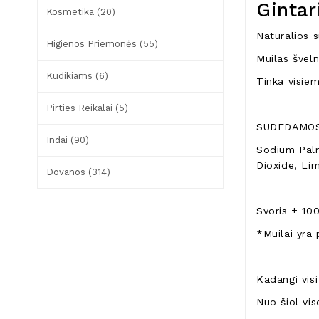
Gintar
Kosmetika (20)
Natūralios 
Higienos Priemonės (55)
Muilas šveln
Kūdikiams (6)
Tinka visie
Pirties Reikalai (5)
SUDEDAMOSI
Indai (90)
Sodium Pal
Dioxide, Li
Dovanos (314)
Svoris ± 10
*Muilai yra 
Kadangi visi
Nuo šiol vi