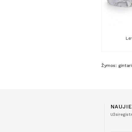
Le
Žymos:
gintari
NAUJIE
Užsiregis