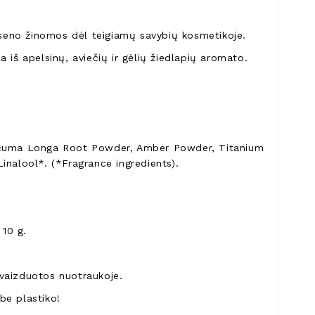
o seno žinomos dėl teigiamų savybių kosmetikoje.
na iš apelsinų, aviečių ir gėlių žiedlapių aromato.
rcuma Longa Root Powder, Amber Powder, Titanium
inalool*. (*Fragrance ingredients).
 10 g.
pavaizduotos nuotraukoje.
be plastiko!