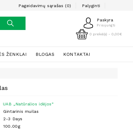
Pageidavimų sąrašas (0)
Palyginti
Paskyra
Prisijungti
0 prekė(s) - 0,00€
ĖS ŽENKLAI
BLOGAS
KONTAKTAI
las
UAB „Natūralios idėjos“
Gintarinis muilas
2-3 Days
100.00g