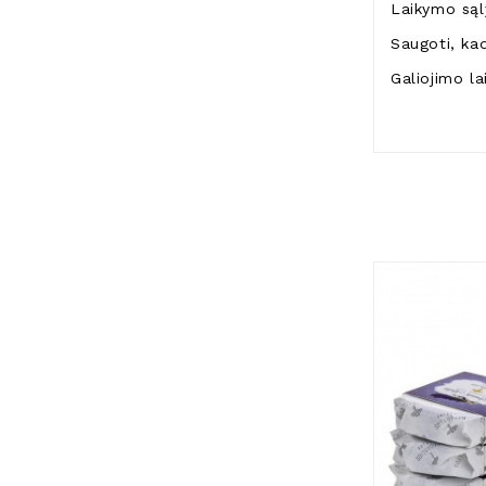
Laikymo sąly
Saugoti, kad
Galiojimo l