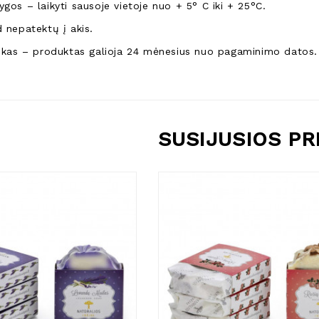
gos – laikyti sausoje vietoje nuo + 5° C iki + 25°C.
 nepatektų į akis.
aikas – produktas galioja 24 mėnesius nuo pagaminimo datos.
SUSIJUSIOS P