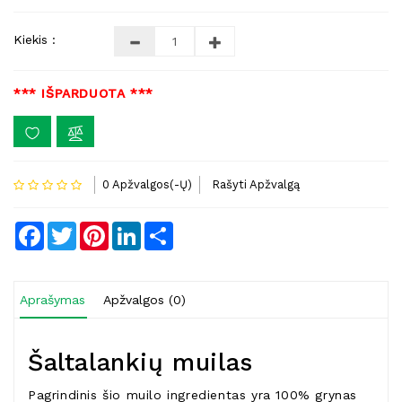
Kiekis :
*** IŠPARDUOTA ***
0 Apžvalgos(-Ų)
Rašyti Apžvalgą
Facebook
Twitter
Pinterest
LinkedIn
Share
Aprašymas
Apžvalgos (0)
Šaltalankių muilas
Pagrindinis šio muilo ingredientas yra 100% grynas