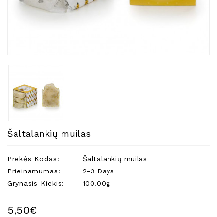
Natūralios
Žvakės
Namų
Kvapai
Eteriniai
Aliejai
Kosmetika
Higienos
Priemonės
Kūdikiams
Šaltalankių muilas
Pirties
Reikalai
Prekės Kodas:
Šaltalankių muilas
Prieinamumas:
2-3 Days
Indai
Grynasis Kiekis:
100.00g
Dovanos
5,50€