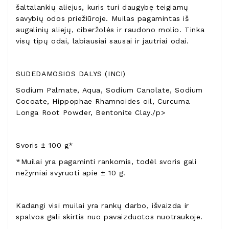
šaltalankių aliejus, kuris turi daugybę teigiamų
savybių odos priežiūroje. Muilas pagamintas iš
augalinių aliejų, ciberžolės ir raudono molio. Tinka
visų tipų odai, labiausiai sausai ir jautriai odai.
SUDEDAMOSIOS DALYS (INCI)
Sodium Palmate, Aqua, Sodium Canolate, Sodium
Cocoate, Hippophae Rhamnoides oil, Curcuma
Longa Root Powder, Bentonite Clay./p>
Svoris ± 100 g*
*Muilai yra pagaminti rankomis, todėl svoris gali
nežymiai svyruoti apie ± 10 g.
Kadangi visi muilai yra rankų darbo, išvaizda ir
spalvos gali skirtis nuo pavaizduotos nuotraukoje.