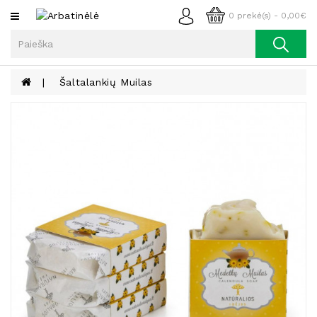
Kategorijos
0 prekė(s) - 0,00€
Arbata
Kava
Šaltalankių Muilas
Prieskoniai
Aliejus
Lieknėjimui,
Sveikatai
Ir
Grožiui
Riešutai
Becukriai
Saldėsiai
Saldėsiai
Gurmanams