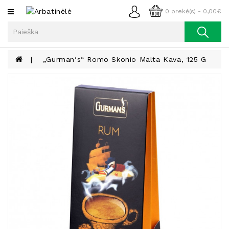
Kategorijos
0 prekė(s) - 0,00€
Arbata
Kava
„Gurman‘s“ Romo Skonio Malta Kava, 125 G
Prieskoniai
Aliejus
Lieknėjimui,
Sveikatai
Ir
Grožiui
Riešutai
Becukriai
Saldėsiai
Saldėsiai
Gurmanams