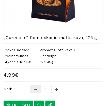
Natūralios
Žvakės
Namų
Kvapai
Eteriniai
Aliejai
„Gurman‘s“ Romo skonio malta kava, 125 g
Kosmetika
Prekės Kodas:
Aromatizuota kava-6
Higienos
Priemonės
Prieinamumas:
Sandėlyje
Grynasis Kiekis:
125.00g
Kūdikiams
Pirties
4,99€
Reikalai
Indai
Kiekis :
Dovanos
Į KREPŠELĮ