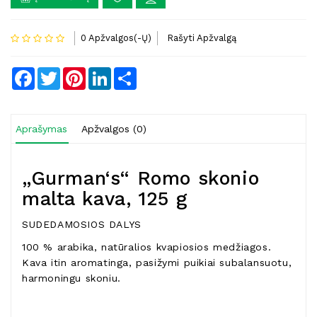
0 Apžvalgos(-Ų)
Rašyti Apžvalgą
Facebook
Twitter
Pinterest
LinkedIn
Share
Aprašymas
Apžvalgos (0)
„Gurman‘s“ Romo skonio
malta kava, 125 g
SUDEDAMOSIOS DALYS
100 % arabika, natūralios kvapiosios medžiagos.
Kava itin aromatinga, pasižymi puikiai subalansuotu,
harmoningu skoniu.