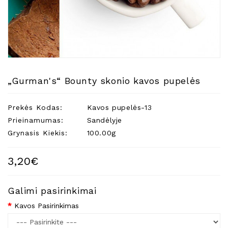
Natūralios
Žvakės
Namų
Kvapai
Eteriniai
Aliejai
„Gurman's“ Bounty skonio kavos pupelės
Kosmetika
Prekės Kodas:
Kavos pupelės-13
Higienos
Priemonės
Prieinamumas:
Sandėlyje
Grynasis Kiekis:
100.00g
Kūdikiams
Pirties
3,20€
Reikalai
Indai
Galimi pasirinkimai
Dovanos
Kavos Pasirinkimas