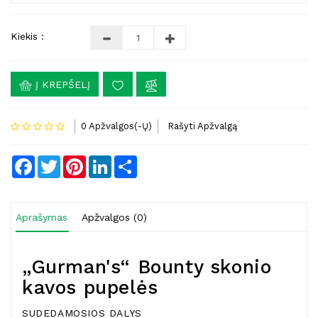
Kiekis :
Į KREPŠELĮ
0 Apžvalgos(-Ų)
Rašyti Apžvalgą
Facebook
Twitter
Pinterest
LinkedIn
Share
Aprašymas
Apžvalgos (0)
„Gurman's“ Bounty skonio
kavos pupelės
SUDEDAMOSIOS DALYS