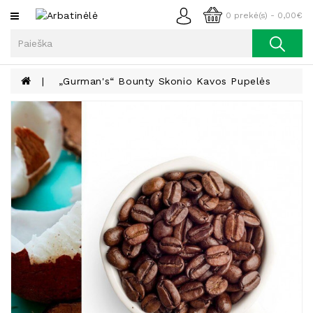
Kategorijos
0 prekė(s) - 0,00€
Arbata
Kava
„Gurman's“ Bounty Skonio Kavos Pupelės
Prieskoniai
Aliejus
Lieknėjimui,
Sveikatai
Ir
Grožiui
Riešutai
Becukriai
Saldėsiai
Saldėsiai
Gurmanams