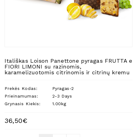
Natūralios
Žvakės
Namų
Kvapai
Eteriniai
Aliejai
Kosmetika
Itališkas Loison Panettone pyragas FRUTTA e
Higienos
FIORI LIMONI su razinomis,
Priemonės
karamelizuotomis citrinomis ir citrinų kremu
Kūdikiams
Prekės Kodas:
Pyragas-2
Pirties
Prieinamumas:
2-3 Days
Reikalai
Grynasis Kiekis:
1.00kg
Indai
Dovanos
36,50€