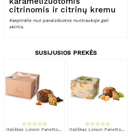
karamelizuotomis
citrinomis ir citrinų kremu
Kaspinėlis nuo pavaizduotos nuotraukoje gali
skirtis.
SUSIJUSIOS PREKĖS
Itališkas Loison Panettone pyragas GOLD NeroSale su rinktiniu šokoladu ir sūdyta karamele
Itališkas Loison Panettone pyragas FRUTTA e FIORI MANDARINO su razinomis ir vėlyvojo derliaus Ciaculli mandarinais