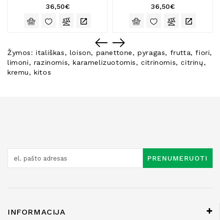
36,50€
36,50€
Žymos:
itališkas
,
loison
,
panettone
,
pyragas
,
frutta
,
fiori
,
limoni
,
razinomis
,
karamelizuotomis
,
citrinomis
,
citrinų
,
kremu
,
kitos
PRENUMERUOTI
INFORMACIJA