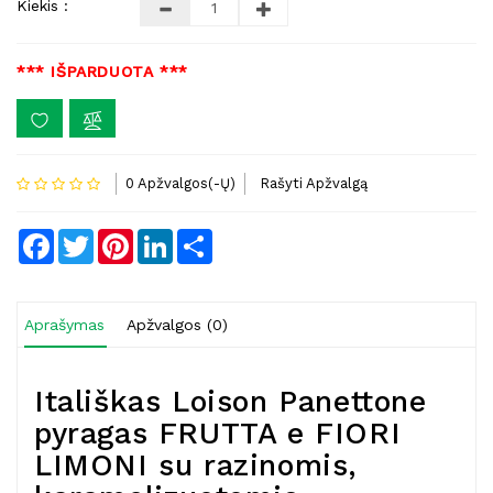
Kiekis :
*** IŠPARDUOTA ***
0 Apžvalgos(-Ų)
Rašyti Apžvalgą
Facebook
Twitter
Pinterest
LinkedIn
Share
Aprašymas
Apžvalgos (0)
Itališkas Loison Panettone
pyragas FRUTTA e FIORI
LIMONI su razinomis,