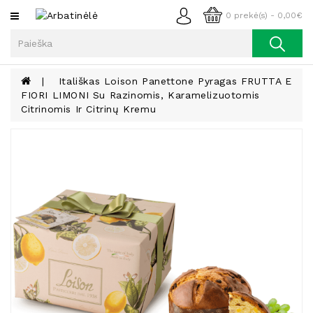
Kategorijos
0 prekė(s) - 0,00€
Arbata
Kava
Itališkas Loison Panettone Pyragas FRUTTA E
FIORI LIMONI Su Razinomis, Karamelizuotomis
Prieskoniai
Citrinomis Ir Citrinų Kremu
Aliejus
Lieknėjimui,
Sveikatai
Ir
Grožiui
Riešutai
Becukriai
Saldėsiai
Saldėsiai
Gurmanams