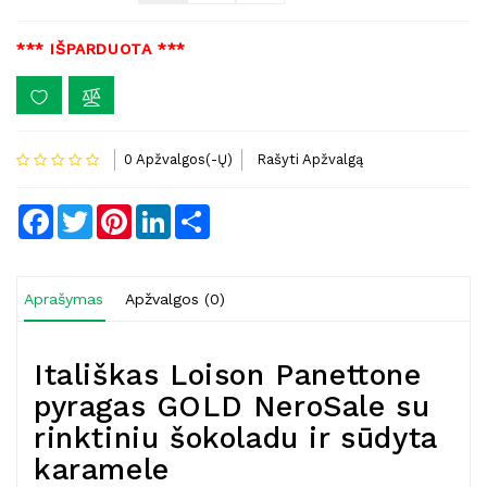
*** IŠPARDUOTA ***
0 Apžvalgos(-Ų)
Rašyti Apžvalgą
Facebook
Twitter
Pinterest
LinkedIn
Share
Aprašymas
Apžvalgos (0)
Itališkas Loison Panettone
pyragas GOLD NeroSale su
rinktiniu šokoladu ir sūdyta
karamele