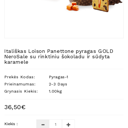
Natūralios
Žvakės
Namų
Kvapai
Eteriniai
Aliejai
Itališkas Loison Panettone pyragas GOLD
Kosmetika
NeroSale su rinktiniu šokoladu ir sūdyta
Higienos
karamele
Priemonės
Kūdikiams
Prekės Kodas:
Pyragas-1
Prieinamumas:
2-3 Days
Pirties
Grynasis Kiekis:
1.00kg
Reikalai
Indai
36,50€
Dovanos
Kiekis :