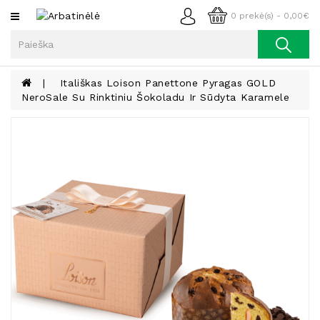
Kategorijos
0 prekė(s) - 0,00€
Arbata
Kava
Itališkas Loison Panettone Pyragas GOLD
NeroSale Su Rinktiniu Šokoladu Ir Sūdyta Karamele
Prieskoniai
Aliejus
Lieknėjimui,
Sveikatai
Ir
Grožiui
Riešutai
Becukriai
Saldėsiai
Saldėsiai
Gurmanams