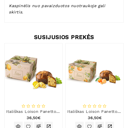
Kaspinėlis nuo pavaizduotos nuotraukoje gali
skirtis.
SUSIJUSIOS PREKĖS
Itališkas Loison Panettone pyragas FRUTTA e FIORI LIMONI su razinomis, karamelizuotomis citrinomis ir citrinų kremu
Itališkas Loison Panettone pyragas FRUTTA e FIORI MANDARINO su razinomis ir vėlyvojo derliaus Ciaculli mandarinais
36,50€
36,50€