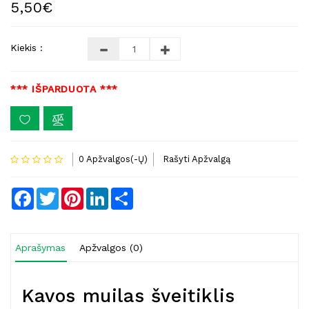
5,50€
Kiekis :
*** IŠPARDUOTA ***
0 Apžvalgos(-Ų)
Rašyti Apžvalgą
Facebook
Twitter
Pinterest
LinkedIn
Share
Aprašymas
Apžvalgos (0)
Kavos muilas šveitiklis