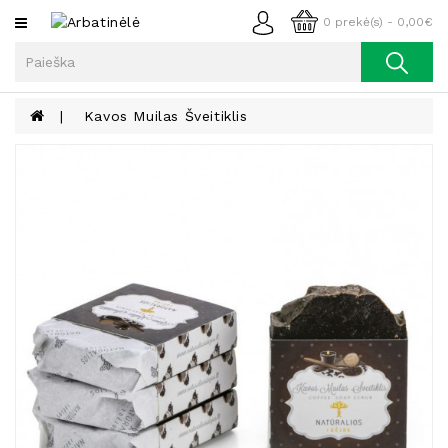
Kategorijos
0 prekė(s) - 0,00€
Arbata
Kava
Kavos Muilas Šveitiklis
Prieskoniai
Aliejus
Lieknėjimui,
Sveikatai
Ir
Grožiui
Riešutai
Becukriai
Saldėsiai
Saldėsiai
Gurmanams