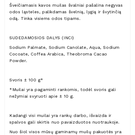
Šveičiamasis kavos muilas švalniai pašalina negyvas
odos ląsteles, palikdamas švelnią, lygią ir švytinčią
odą. Tinka visiems odos tipams.
SUDEDAMOSIOS DALYS (INCI)
Sodium Palmate, Sodium Canolate, Aqua, Sodium
Cocoate, Coffea Arabica, Theobroma Cacao
Powder.
Svoris ± 100 g*
*Muilai yra pagaminti rankomis, todėl svoris gali
nežymiai svyruoti apie ± 10 g.
Kadangi visi muilai yra rankų darbo, išvaizda ir
spalvos gali skirtis nuo pavaizduotos nuotraukoje.
Nuo šiol visos mūsų gaminamų muilų pakuotės yra