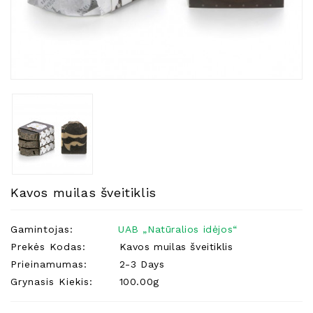
Natūralios
Žvakės
Namų
Kvapai
Eteriniai
Aliejai
Kosmetika
Higienos
Priemonės
Kūdikiams
Kavos muilas šveitiklis
Pirties
Reikalai
Gamintojas:
UAB „Natūralios idėjos“
Prekės Kodas:
Kavos muilas šveitiklis
Indai
Prieinamumas:
2-3 Days
Dovanos
Grynasis Kiekis:
100.00g