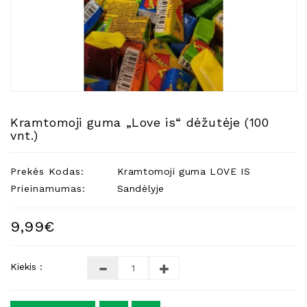
Natūralios
Žvakės
Namų
Kvapai
Eteriniai
Aliejai
Kramtomoji guma „Love is“ dėžutėje (100
Kosmetika
vnt.)
Higienos
Priemonės
Prekės Kodas:
Kramtomoji guma LOVE IS
Kūdikiams
Prieinamumas:
Sandėlyje
Pirties
Reikalai
9,99€
Indai
Kiekis :
Dovanos