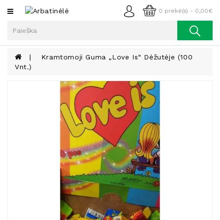
Kategorijos
0 prekė(s) - 0,00€
Arbata
Kava
Kramtomoji Guma „Love Is“ Dėžutėje (100
Vnt.)
Prieskoniai
Aliejus
Lieknėjimui,
Sveikatai
Ir
Grožiui
Riešutai
Becukriai
Saldėsiai
Saldėsiai
Gurmanams