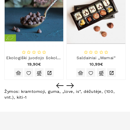
Ekologiški juodojo šokolado (70 %) lašeliai
Saldainiai „Mamai“
19,90€
10,99€
Žymos:
kramtomoji
,
guma
,
„love
,
is“
,
dėžutėje
,
(100
,
vnt.)
,
kiti-1