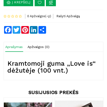
Į KREPŠELĮ
0 Apžvalgos(-Ų)
Rašyti Apžvalgą
Facebook
Twitter
Pinterest
LinkedIn
Share
Aprašymas
Apžvalgos (0)
Kramtomoji guma „Love is“
dėžutėje (100 vnt.)
SUSIJUSIOS PREKĖS