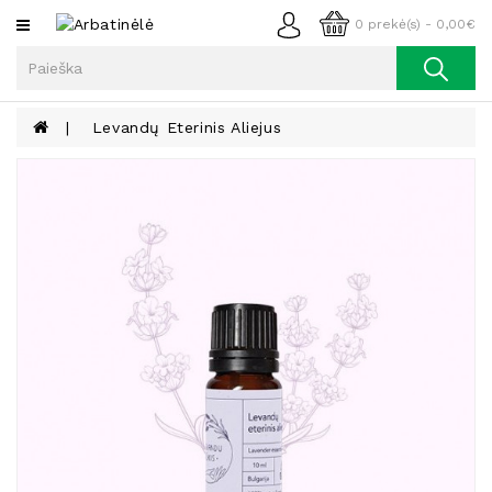
Kategorijos
0 prekė(s) - 0,00€
Arbata
Kava
Levandų Eterinis Aliejus
Prieskoniai
Aliejus
Lieknėjimui,
Sveikatai
Ir
Grožiui
Riešutai
Becukriai
Saldėsiai
Saldėsiai
Gurmanams