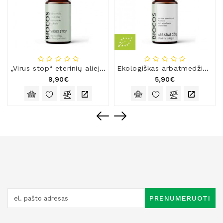
„Virus stop“ eterinių aliejų mišinys
Ekologiškas arbatmedžio eterinis aliejus
9,90€
5,90€
PRENUMERUOTI