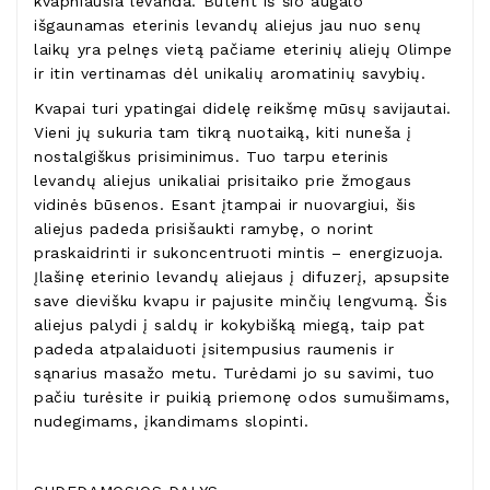
kvapniausia levanda. Būtent iš šio augalo
išgaunamas eterinis levandų aliejus jau nuo senų
laikų yra pelnęs vietą pačiame eterinių aliejų Olimpe
ir itin vertinamas dėl unikalių aromatinių savybių.
Kvapai turi ypatingai didelę reikšmę mūsų savijautai.
Vieni jų sukuria tam tikrą nuotaiką, kiti nuneša į
nostalgiškus prisiminimus. Tuo tarpu eterinis
levandų aliejus unikaliai prisitaiko prie žmogaus
vidinės būsenos. Esant įtampai ir nuovargiui, šis
aliejus padeda prisišaukti ramybę, o norint
praskaidrinti ir sukoncentruoti mintis – energizuoja.
Įlašinę eterinio levandų aliejaus į difuzerį, apsupsite
save dievišku kvapu ir pajusite minčių lengvumą. Šis
aliejus palydi į saldų ir kokybišką miegą, taip pat
padeda atpalaiduoti įsitempusius raumenis ir
sąnarius masažo metu. Turėdami jo su savimi, tuo
pačiu turėsite ir puikią priemonę odos sumušimams,
nudegimams, įkandimams slopinti.