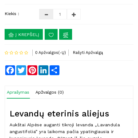
Kiekis :
Į KREPŠELĮ
0 Apžvalgos(-Ų)
Rašyti Apžvalgą
Facebook
Twitter
Pinterest
LinkedIn
Share
Aprašymas
Apžvalgos (0)
Levandų eterinis aliejus
Aukštai Alpėse auganti tikroji levanda „Lavandula
angustifolia” yra laikoma pačia ypatingiausia ir