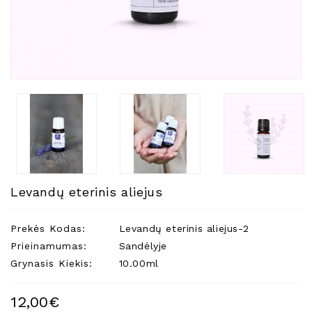
Natūralios
Žvakės
Namų
Kvapai
Eteriniai
Aliejai
Kosmetika
Higienos
Priemonės
Kūdikiams
Levandų eterinis aliejus
Pirties
Reikalai
Prekės Kodas:
Levandų eterinis aliejus-2
Prieinamumas:
Sandėlyje
Indai
Grynasis Kiekis:
10.00ml
Dovanos
12,00€