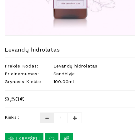
Natūralios
Žvakės
Namų
Kvapai
Eteriniai
Aliejai
Levandų hidrolatas
Kosmetika
Prekės Kodas:
Levandų hidrolatas
Higienos
Priemonės
Prieinamumas:
Sandėlyje
Grynasis Kiekis:
100.00ml
Kūdikiams
Pirties
9,50€
Reikalai
Indai
Kiekis :
Dovanos
Į KREPŠELĮ