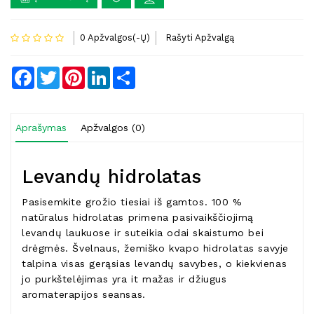
0 Apžvalgos(-Ų)
Rašyti Apžvalgą
Facebook
Twitter
Pinterest
LinkedIn
Share
Aprašymas
Apžvalgos (0)
Levandų hidrolatas
Pasisemkite grožio tiesiai iš gamtos. 100 %
natūralus hidrolatas primena pasivaikščiojimą
levandų laukuose ir suteikia odai skaistumo bei
drėgmės. Švelnaus, žemiško kvapo hidrolatas savyje
talpina visas gerąsias levandų savybes, o kiekvienas
jo purkštelėjimas yra it mažas ir džiugus
aromaterapijos seansas.