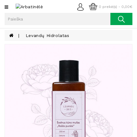
Kategorijos
0 prekė(s) - 0,00€
Arbata
Kava
Levandų Hidrolatas
Prieskoniai
Aliejus
Lieknėjimui,
Sveikatai
Ir
Grožiui
Riešutai
Becukriai
Saldėsiai
Saldėsiai
Gurmanams