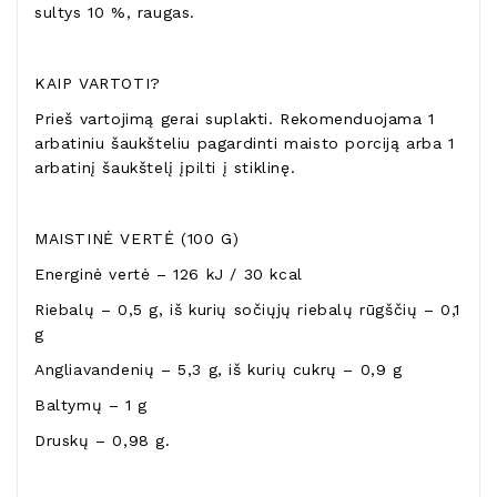
sultys 10 %, raugas.
KAIP VARTOTI?
Prieš vartojimą gerai suplakti. Rekomenduojama 1
arbatiniu šaukšteliu pagardinti maisto porciją arba 1
arbatinį šaukštelį įpilti į stiklinę.
MAISTINĖ VERTĖ (100 G)
Energinė vertė – 126 kJ / 30 kcal
Riebalų – 0,5 g, iš kurių sočiųjų riebalų rūgščių – 0,1
g
Angliavandenių – 5,3 g, iš kurių cukrų – 0,9 g
Baltymų – 1 g
Druskų – 0,98 g.