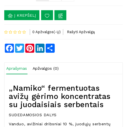
Į KREPŠELĮ
0 Apžvalgos(-Ų)
Rašyti Apžvalgą
Facebook
Twitter
Pinterest
LinkedIn
Share
Aprašymas
Apžvalgos (0)
„Namiko“ fermentuotas
avižų gėrimo koncentratas
su juodaisiais serbentais
SUDEDAMOSIOS DALYS
Vanduo, avižiniai dribsniai 10 %, juodųjų serbentų