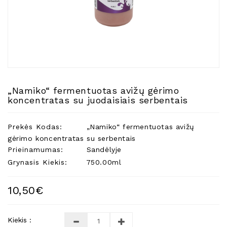
Natūralios
Žvakės
Namų
Kvapai
Eteriniai
Aliejai
„Namiko“ fermentuotas avižų gėrimo
Kosmetika
koncentratas su juodaisiais serbentais
Higienos
Priemonės
Prekės Kodas:
„Namiko“ fermentuotas avižų
Kūdikiams
gėrimo koncentratas su serbentais
Prieinamumas:
Sandėlyje
Pirties
Grynasis Kiekis:
750.00ml
Reikalai
Indai
10,50€
Dovanos
Kiekis :