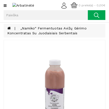
Kategorijos
0 prekė(s) - 0,00€
Arbata
Kava
„Namiko“ Fermentuotas Avižų Gėrimo
Koncentratas Su Juodaisiais Serbentais
Prieskoniai
Aliejus
Lieknėjimui,
Sveikatai
Ir
Grožiui
Riešutai
Becukriai
Saldėsiai
Saldėsiai
Gurmanams