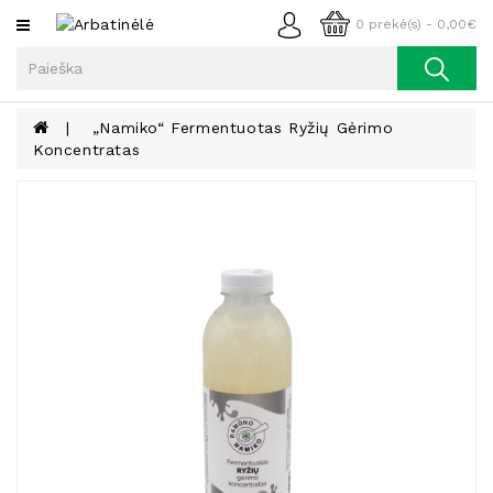
Kategorijos
0 prekė(s) - 0,00€
Arbata
Kava
„Namiko“ Fermentuotas Ryžių Gėrimo
Koncentratas
Prieskoniai
Aliejus
Lieknėjimui,
Sveikatai
Ir
Grožiui
Riešutai
Becukriai
Saldėsiai
Saldėsiai
Gurmanams