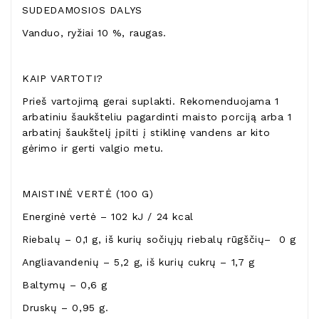
SUDEDAMOSIOS DALYS
Vanduo, ryžiai 10 %, raugas.
KAIP VARTOTI?
Prieš vartojimą gerai suplakti. Rekomenduojama 1
arbatiniu šaukšteliu pagardinti maisto porciją arba 1
arbatinį šaukštelį įpilti į stiklinę vandens ar kito
gėrimo ir gerti valgio metu.
MAISTINĖ VERTĖ (100 G)
Energinė vertė – 102 kJ / 24 kcal
Riebalų – 0,1 g, iš kurių sočiųjų riebalų rūgščių– 0 g
Angliavandenių – 5,2 g, iš kurių cukrų – 1,7 g
Baltymų – 0,6 g
Druskų – 0,95 g.