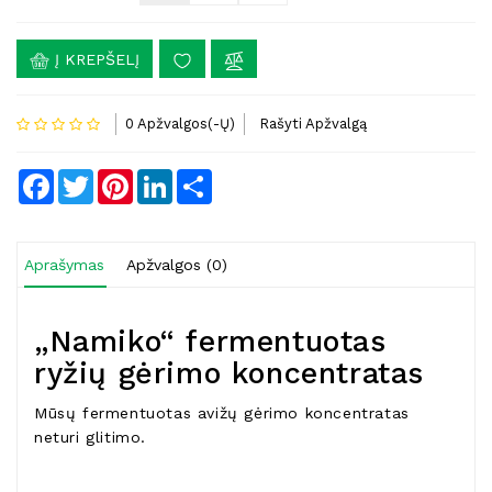
Į KREPŠELĮ
0 Apžvalgos(-Ų)
Rašyti Apžvalgą
Facebook
Twitter
Pinterest
LinkedIn
Share
Aprašymas
Apžvalgos (0)
„Namiko“ fermentuotas
ryžių gėrimo koncentratas
Mūsų fermentuotas avižų gėrimo koncentratas
neturi glitimo.