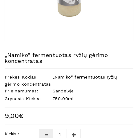
Natūralios
Žvakės
Namų
Kvapai
Eteriniai
Aliejai
„Namiko“ fermentuotas ryžių gėrimo
Kosmetika
koncentratas
Higienos
Priemonės
Prekės Kodas:
„Namiko“ fermentuotas ryžių
Kūdikiams
gėrimo koncentratas
Prieinamumas:
Sandėlyje
Pirties
Grynasis Kiekis:
750.00ml
Reikalai
Indai
9,00€
Dovanos
Kiekis :