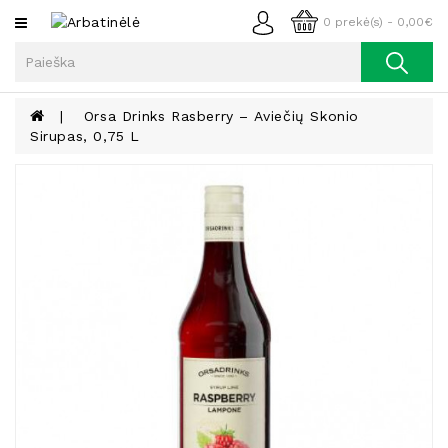
Kategorijos
0 prekė(s) - 0,00€
Arbata
Kava
Orsa Drinks Rasberry – Aviečių Skonio
Sirupas, 0,75 L
Prieskoniai
Aliejus
Lieknėjimui,
Sveikatai
Ir
Grožiui
Riešutai
Becukriai
Saldėsiai
Saldėsiai
Gurmanams