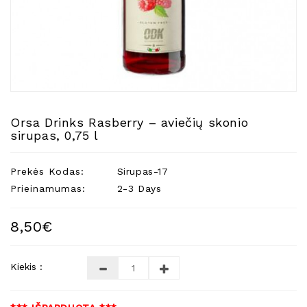
Natūralios
Žvakės
Namų
Kvapai
Eteriniai
Aliejai
Orsa Drinks Rasberry – aviečių skonio
Kosmetika
sirupas, 0,75 l
Higienos
Priemonės
Prekės Kodas:
Sirupas-17
Kūdikiams
Prieinamumas:
2-3 Days
Pirties
Reikalai
8,50€
Indai
Kiekis :
Dovanos