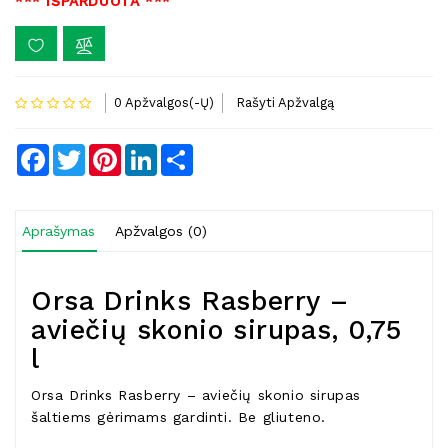
*** IŠPARDUOTA ***
0 Apžvalgos(-Ų)
Rašyti Apžvalgą
Facebook
Twitter
Pinterest
LinkedIn
Share
Aprašymas
Apžvalgos (0)
Orsa Drinks Rasberry –
aviečių skonio sirupas, 0,75
l
Orsa Drinks Rasberry – aviečių skonio sirupas
šaltiems gėrimams gardinti. Be gliuteno.