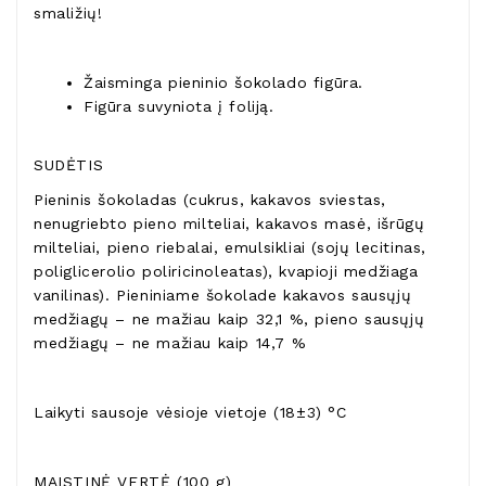
smaližių!
Žaisminga pieninio šokolado figūra.
Figūra suvyniota į foliją.
SUDĖTIS
Pieninis šokoladas (cukrus, kakavos sviestas,
nenugriebto pieno milteliai, kakavos masė, išrūgų
milteliai, pieno riebalai, emulsikliai (sojų lecitinas,
poliglicerolio poliricinoleatas), kvapioji medžiaga
vanilinas). Pieniniame šokolade kakavos sausųjų
medžiagų – ne mažiau kaip 32,1 %, pieno sausųjų
medžiagų – ne mažiau kaip 14,7 %
Laikyti sausoje vėsioje vietoje (18±3) °C
MAISTINĖ VERTĖ (100 g)