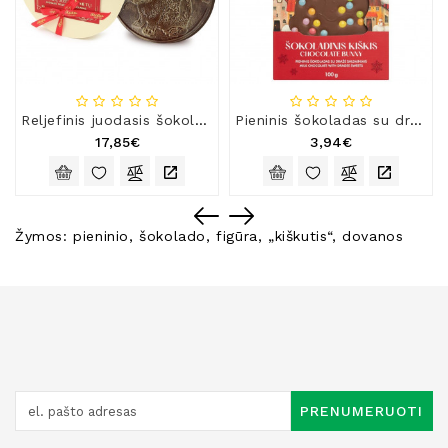
Reljefinis juodasis šokoladas (55 %) „Triušio metai“
Pieninis šokoladas su dražė „Šokoladinis kiškis“
17,85€
3,94€
Žymos:
pieninio
,
šokolado
,
figūra
,
„kiškutis“
,
dovanos
PRENUMERUOTI