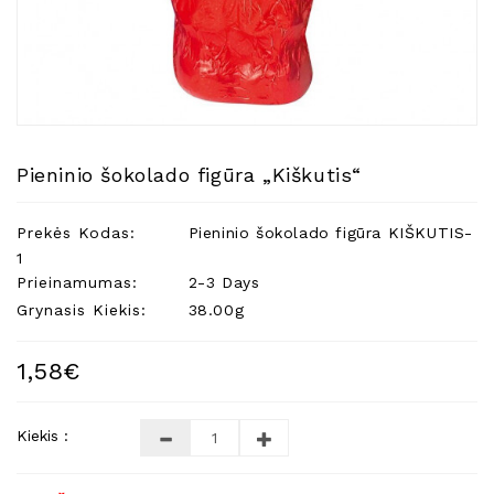
Natūralios
Žvakės
Namų
Kvapai
Eteriniai
Aliejai
Pieninio šokolado figūra „Kiškutis“
Kosmetika
Prekės Kodas:
Pieninio šokolado figūra KIŠKUTIS-
Higienos
Priemonės
1
Prieinamumas:
2-3 Days
Kūdikiams
Grynasis Kiekis:
38.00g
Pirties
Reikalai
1,58€
Indai
Dovanos
Kiekis :