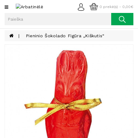
Kategorijos
0 prekė(s) - 0,00€
Arbata
Kava
Pieninio Šokolado Figūra „Kiškutis“
Prieskoniai
Aliejus
Lieknėjimui,
Sveikatai
Ir
Grožiui
Riešutai
Becukriai
Saldėsiai
Saldėsiai
Gurmanams