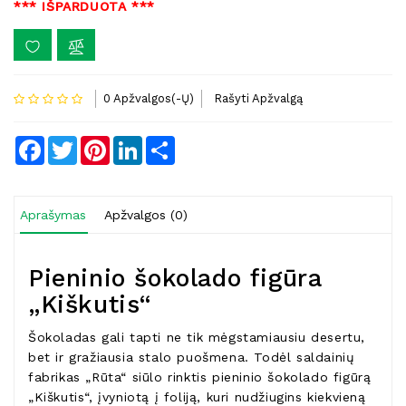
*** IŠPARDUOTA ***
0 Apžvalgos(-Ų)
Rašyti Apžvalgą
Facebook
Twitter
Pinterest
LinkedIn
Share
Aprašymas
Apžvalgos (0)
Pieninio šokolado figūra
„Kiškutis“
Šokoladas gali tapti ne tik mėgstamiausiu desertu,
bet ir gražiausia stalo puošmena. Todėl saldainių
fabrikas „Rūta“ siūlo rinktis pieninio šokolado figūrą
„Kiškutis“, įvyniotą į foliją, kuri nudžiugins kiekvieną