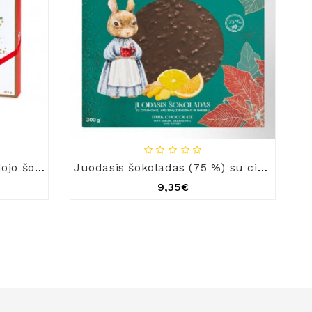
Šokoladinių saldainių, juodojo šokolado ir dražė kolekcija „Žiemos pasaka“
Juodasis šokoladas (75 %) su citrinomis, apelsinų žievelėmis ir imbieru
9,35€