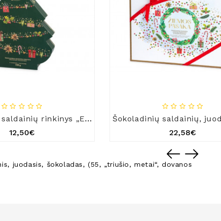
Šokoladinių saldainių rinkinys „Eglutė“
12,50€
22,58€
nis
,
juodasis
,
šokoladas
,
(55
,
„triušio
,
metai“
,
dovanos