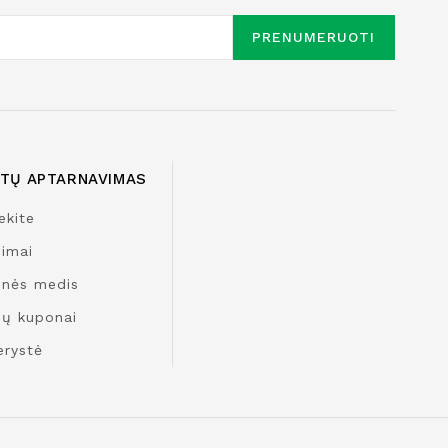
PRENUMERUOTI
NTŲ APTARNAVIMAS
ekite
nimai
inės medis
ų kuponai
erystė