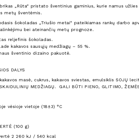
abrikas „Rūta“ pristato šventinius gaminius, kurie namus užlie
is metų šventėmis.
juodasis šokoladas „Triušio metai“ pateikiamas rankų darbo ap
palinkėjimu bei ateinančių metų prognoze.
as reljefinis šokoladas.
lade kakavos sausųjų medžiagų – 55 %.
naus šventinio dizaino pakuotė.
IOS DALYS
akavos masė, cukrus, kakavos sviestas, emulsiklis SOJŲ leciti
 SKAIDULINIŲ MEDŽIAGŲ. GALI BŪTI PIENO, GLITIMO, ŽEMĖ
oje vėsioje vietoje (18±3) °C
ERTĖ (100 g)
vertė 2 260 kJ / 540 kcal