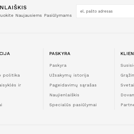
NLAIŠKIS
truokite Naujausiems Pasiūlymams
CIJA
PASKYRA
KLIE
Paskyra
Susisi
 politika
Užsakymų istorija
Grąži
isyklės ir
Pageidavimų sąrašas
Sveta
Naujienlaiškis
Dovan
i
Specialūs pasiūlymai
Partn