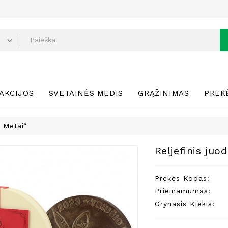
AKCIJOS
SVETAINĖS MEDIS
GRĄŽINIMAS
PREK
o Metai“
Reljefinis juo
Prekės Kodas:
Prieinamumas:
Grynasis Kiekis: