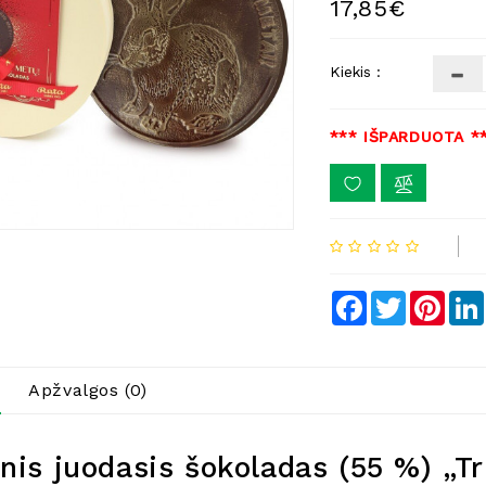
17,85€
Kiekis :
*** IŠPARDUOTA *
Facebook
Twitter
Pinte
Apžvalgos (0)
inis juodasis šokoladas (55 %) „T