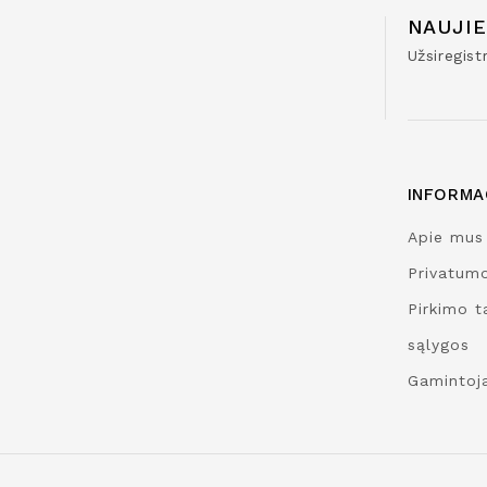
NAUJIE
Užsiregis
INFORMA
Apie mus
Privatumo
Pirkimo ta
sąlygos
Gamintoja