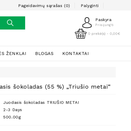
Pageidavimų sąrašas (0)
Palyginti
Paskyra
Prisijungti
0 prekė(s) - 0,00€
ĖS ŽENKLAI
BLOGAS
KONTAKTAI
dasis šokoladas (55 %) „Triušio metai“
Juodasis šokoladas TRIUŠIO METAI
2-3 Days
500.00g