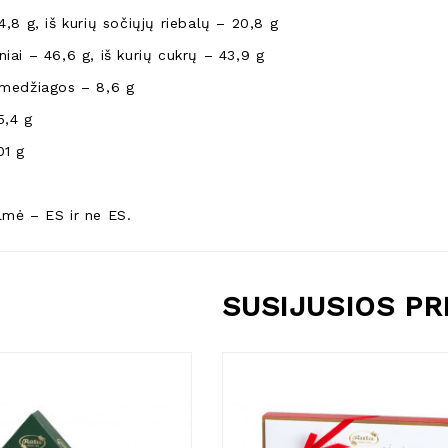
4,8 g, iš kurių sočiųjų riebalų – 20,8 g
iai – 46,6 g, iš kurių cukrų – 43,9 g
 medžiagos – 8,6 g
5,4 g
01 g
lmė – ES ir ne ES.
SUSIJUSIOS P