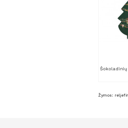
Žymos:
reljefi