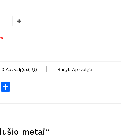
**
0 Apžvalgos(-Ų)
Rašyti Apžvalgą
rest
LinkedIn
Share
riušio metai“