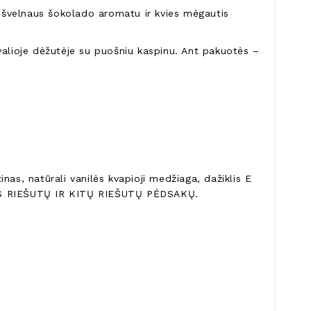
s švelnaus šokolado aromatu ir kvies mėgautis
valioje dėžutėje su puošniu kaspinu. Ant pakuotės –
nas, natūrali vanilės kvapioji medžiaga, dažiklis E
S RIEŠUTŲ IR KITŲ RIEŠUTŲ PĖDSAKŲ.