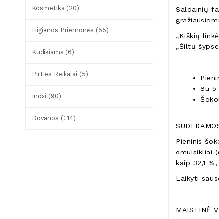
Kosmetika (20)
Saldainių f
gražiausiom
Higienos Priemonės (55)
„Kiškių link
„Šiltų šypse
Kūdikiams (6)
Pirties Reikalai (5)
Pieni
Su 5 
Indai (90)
Šoko
Dovanos (314)
SUDEDAMOS
Pieninis šok
emulsikliai 
kaip 32,1 %
Laikyti saus
MAISTINĖ V