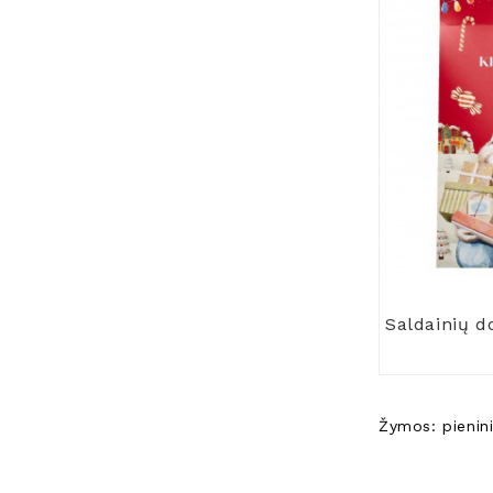
Žymos:
pienin