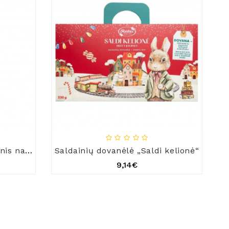
Saldainių dovanėlė „Šventinis namelis“
Saldainių dovanėlė „Saldi kelionė“
S
9,14€