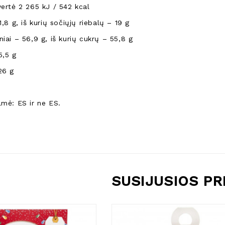
vertė 2 265 kJ / 542 kcal
1,8 g, iš kurių sočiųjų riebalų – 19 g
iai – 56,9 g, iš kurių cukrų – 55,8 g
5,5 g
26 g
lmė: ES ir ne ES.
SUSIJUSIOS P