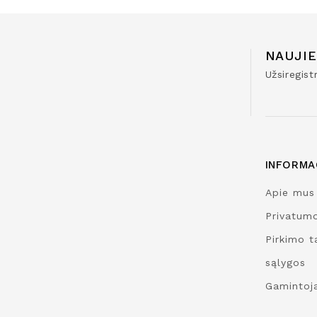
NAUJIE
Užsiregis
INFORMA
Apie mus
Privatumo
Pirkimo ta
sąlygos
Gamintoja