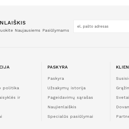
NLAIŠKIS
truokite Naujausiems Pasiūlymams
CIJA
PASKYRA
KLIE
Paskyra
Susisi
 politika
Užsakymų istorija
Grąži
isyklės ir
Pageidavimų sąrašas
Sveta
Naujienlaiškis
Dovan
i
Specialūs pasiūlymai
Partn