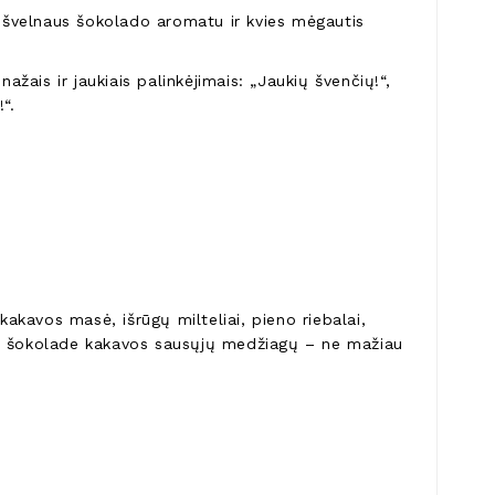
s švelnaus šokolado aromatu ir kvies mėgautis
ažais ir jaukiais palinkėjimais: „Jaukių švenčių!“,
“.
kakavos masė, išrūgų milteliai, pieno riebalai,
iame šokolade kakavos sausųjų medžiagų – ne mažiau