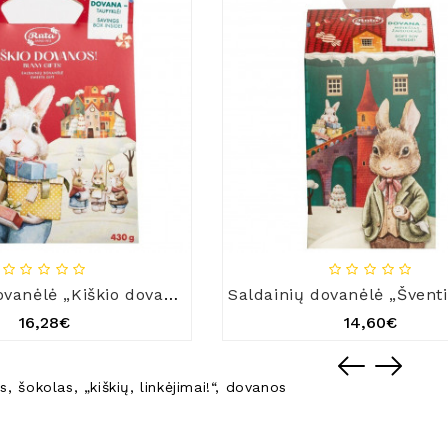
Saldainių dovanėlė „Kiškio dovanos“
16,28€
14,60€
is
,
šokolas
,
„kiškių
,
linkėjimai!“
,
dovanos