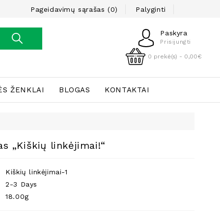
Pageidavimų sąrašas (0)
Palyginti
Paskyra
Prisijungti
0 prekė(s) - 0,00€
ĖS ŽENKLAI
BLOGAS
KONTAKTAI
as „Kiškių linkėjimai!“
Kiškių linkėjimai-1
2-3 Days
18.00g