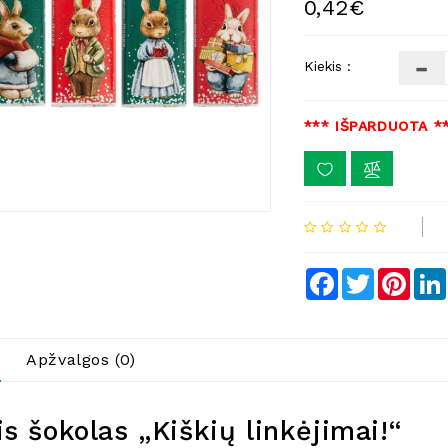
0,42€
Kiekis :
*** IŠPARDUOTA *
Facebook
Twitter
Pinte
Apžvalgos (0)
is šokolas „Kiškių linkėjimai!“