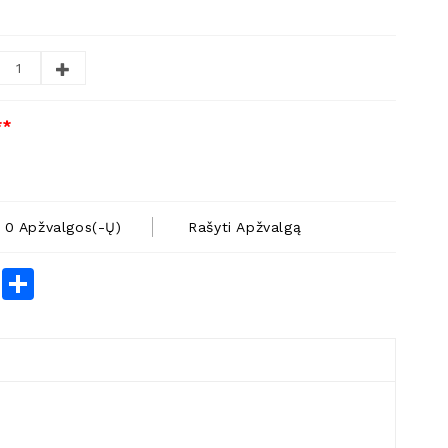
**
0 Apžvalgos(-Ų)
Rašyti Apžvalgą
rest
LinkedIn
Share