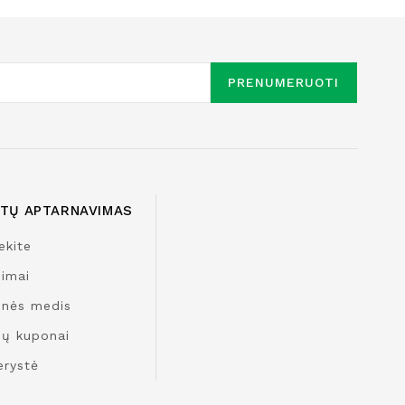
PRENUMERUOTI
NTŲ APTARNAVIMAS
ekite
nimai
inės medis
ų kuponai
erystė