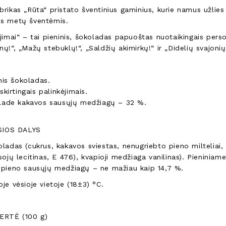
abrikas „Rūta“ pristato šventinius gaminius, kurie namus užlie
is metų šventėmis.
ėjimai“ – tai pieninis, šokoladas papuoštas nuotaikingais person
nų!“, „Mažų stebuklų!“, „Saldžių akimirkų!“ ir „Didelių svajonių!
nis šokoladas.
skirtingais palinkėjimais.
lade kakavos sausųjų medžiagų – 32 %.
IOS DALYS
oladas (cukrus, kakavos sviestas, nenugriebto pieno milteliai, 
(sojų lecitinas, E 476), kvapioji medžiaga vanilinas). Pienin
, pieno sausųjų medžiagų – ne mažiau kaip 14,7 %.
oje vėsioje vietoje (18±3) °C.
ERTĖ (100 g)