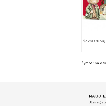
Žymos:
saldai
NAUJIE
Užsiregis