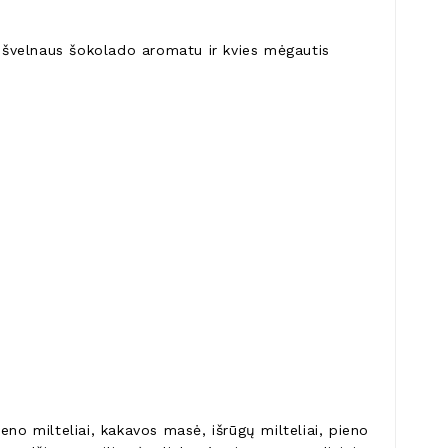
s švelnaus šokolado aromatu ir kvies mėgautis
no milteliai, kakavos masė, išrūgų milteliai, pieno