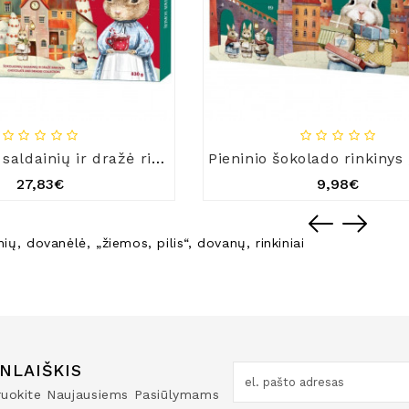
Šokoladinių saldainių ir dražė rinkinys „Šeimos advento kalendorius“
27,83€
9,98€
nių
,
dovanėlė
,
„žiemos
,
pilis“
,
dovanų
,
rinkiniai
NLAIŠKIS
truokite Naujausiems Pasiūlymams