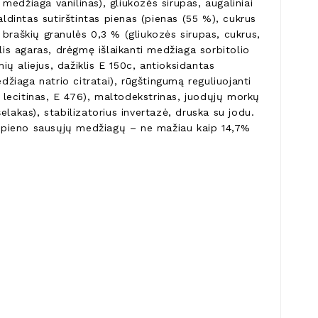
ji medžiaga vanilinas), gliukozės sirupas, augaliniai
aldintas sutirštintas pienas (pienas (55 %), cukrus
i, braškių granulės 0,3 % (gliukozės sirupas, cukrus,
iklis agaras, drėgmę išlaikanti medžiaga sorbitolio
ių aliejus, dažiklis E 150c, antioksidantas
džiaga natrio citratai), rūgštingumą reguliuojanti
ų lecitinas, E 476), maltodekstrinas, juodųjų morkų
lakas), stabilizatorius invertazė, druska su jodu.
 pieno sausųjų medžiagų – ne mažiau kaip 14,7%