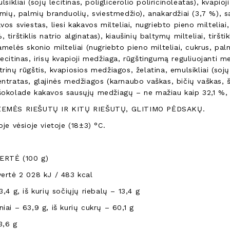
lsikliai (sojų lecitinas, poliglicerolio poliricinoleatas), kvapio
lmių, palmių branduolių, sviestmedžio), anakardžiai (3,7 %), s
vos sviestas, liesi kakavos milteliai, nugriebto pieno miltelia
 tirštiklis natrio alginatas), kiaušinių baltymų milteliai, tiršt
amelės skonio milteliai (nugriebto pieno milteliai, cukrus, palm
ecitinas, irisų kvapioji medžiaga, rūgštingumą reguliuojanti me
rinų rūgštis, kvapiosios medžiagos, želatina, emulsikliai (soj
ntratas, glajinės medžiagos (karnaubo vaškas, bičių vaškas, še
šokolade kakavos sausųjų medžiagų – ne mažiau kaip 32,1 %,
ŽEMĖS RIEŠUTŲ IR KITŲ RIEŠUTŲ, GLITIMO PĖDSAKŲ.
oje vėsioje vietoje (18±3) °C.
ERTĖ (100 g)
vertė 2 028 kJ / 483 kcal
3,4 g, iš kurių sočiųjų riebalų – 13,4 g
iai – 63,9 g, iš kurių cukrų – 60,1 g
3,6 g