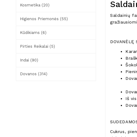
Saldai
Kosmetika (20)
Saldainių f
Higienos Priemonės (55)
gražiausiom
Kūdikiams (6)
DOVANĖLĘ 
Pirties Reikalai (5)
Karam
Brašk
Indai (90)
Šokol
Pieni
Dovanos (314)
Dovan
Dovan
Iš vi
Dovan
SUDEDAMOS
Cukrus, pien