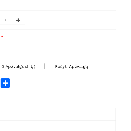
**
0 Apžvalgos(-Ų)
Rašyti Apžvalgą
rest
LinkedIn
Share