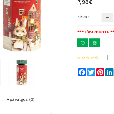
7,98€
Kiekis :
*** IŠPARDUOTA *
Facebook
Twitter
Pinte
Apžvalgos (0)