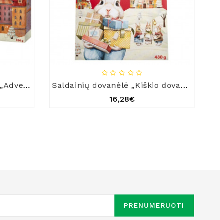
Pieninio šokolado rinkinys „Advento kalendorius“
Saldainių dovanėlė „Kiškio dovanos“
16,28€
PRENUMERUOTI