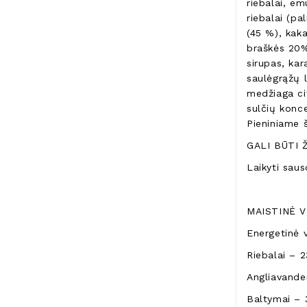
riebalai, emu
riebalai (pa
(45 %), kaka
braškės 20%,
sirupas, kar
saulėgrąžų l
medžiaga cit
sulčių konce
Pieniniame 
GALI BŪTI 
Laikyti saus
MAISTINĖ V
Energetinė 
Riebalai – 2
Angliavanden
Baltymai – 