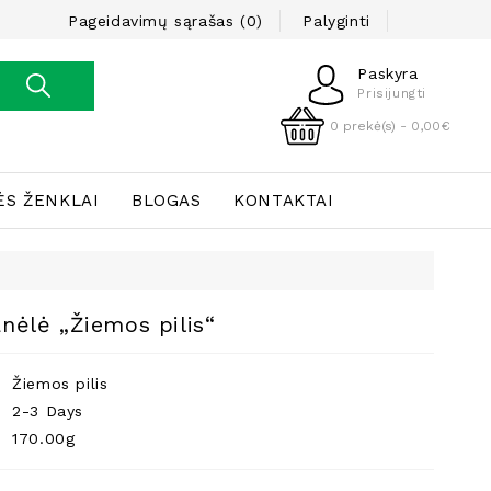
Pageidavimų sąrašas (0)
Palyginti
Paskyra
Prisijungti
0 prekė(s) - 0,00€
ĖS ŽENKLAI
BLOGAS
KONTAKTAI
anėlė „Žiemos pilis“
Žiemos pilis
2-3 Days
170.00g