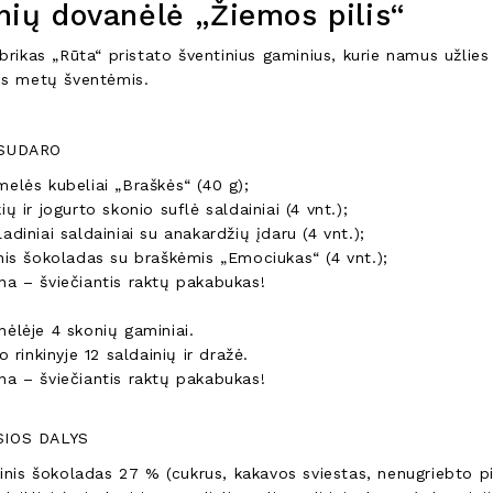
nių dovanėlė „Žiemos pilis“
abrikas „Rūta“ pristato šventinius gaminius, kurie namus užlie
is metų šventėmis.
SUDARO
elės kubeliai „Braškės“ (40 g);
ių ir jogurto skonio suflė saldainiai (4 vnt.);
adiniai saldainiai su anakardžių įdaru (4 vnt.);
nis šokoladas su braškėmis „Emociukas“ (4 vnt.);
a – šviečiantis raktų pakabukas!
ėlėje 4 skonių gaminiai.
so rinkinyje 12 saldainių ir dražė.
a – šviečiantis raktų pakabukas!
IOS DALYS
inis šokoladas 27 % (cukrus, kakavos sviestas, nenugriebto pie