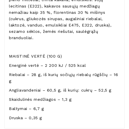
lecitinas (E322), kakavos sausųjų medžiagų
nemažiau kaip 35 %, florentinas 30 % mišinys
(cukrus, gliukozės sirupas, augaliniai riebalai,
laktozė, vanduo, emulsikliai E475, E322, druska),
sezamo sėklos, žemės riešutai, saulėgrąžų
branduoliai.
MAISTINĖ VERTĖ (100 G)
Energinė vertė – 2 200 kJ / 525 kcal
Riebalai – 28 g, iš kurių sočiųjų riebalų rūgščių – 16
g
Angliavandeniai – 60,5 g, iš kurių: cukrų – 52,5 g
Skaidulinės medžiagos – 1,3 g
Baltymai – 6,7 g
Druska – 0,35 g