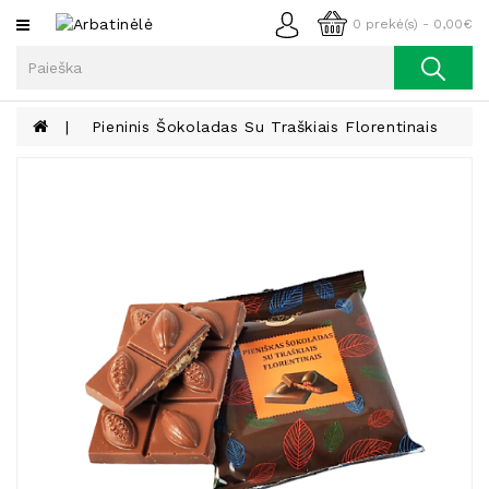
Kategorijos
0 prekė(s) - 0,00€
Arbata
Kava
Pieninis Šokoladas Su Traškiais Florentinais
Prieskoniai
Aliejus
Lieknėjimui,
Sveikatai
Ir
Grožiui
Riešutai
Becukriai
Saldėsiai
Saldėsiai
Gurmanams