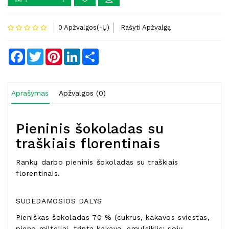
0 Apžvalgos(-Ų)
Rašyti Apžvalgą
Facebook
Twitter
Pinterest
LinkedIn
Share
Aprašymas
Apžvalgos (0)
Pieninis šokoladas su
traškiais florentinais
Rankų darbo pieninis šokoladas su traškiais
florentinais.
SUDEDAMOSIOS DALYS
Pieniškas šokoladas 70 % (cukrus, kakavos sviestas,
pieno milteliai, trinta kakava, emulsiklis: sojų