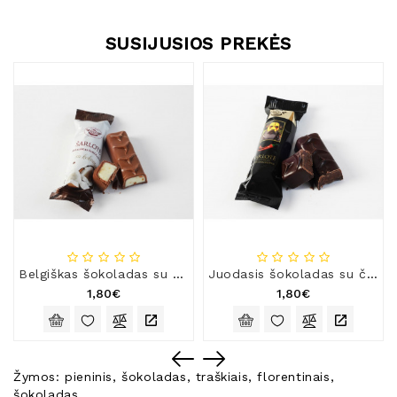
SUSIJUSIOS PREKĖS
Belgiškas šokoladas su kokosu „Šarlotė“
Juodasis šokoladas su čili pipirais „Šarlotė“
1,80€
1,80€
Žymos:
pieninis
,
šokoladas
,
traškiais
,
florentinais
,
šokoladas