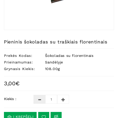
Natūralios
Žvakės
Namų
Kvapai
Eteriniai
Aliejai
Pieninis šokoladas su traškiais florentinais
Kosmetika
Prekės Kodas:
Šokoladas su florentinais
Higienos
Priemonės
Prieinamumas:
Sandėlyje
Grynasis Kiekis:
108.00g
Kūdikiams
Pirties
3,00€
Reikalai
Indai
Kiekis :
Dovanos
Į KREPŠELĮ