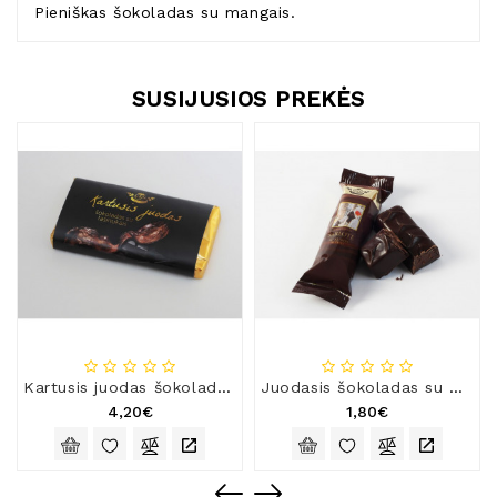
Pieniškas šokoladas su mangais.
SUSIJUSIOS PREKĖS
Kartusis juodas šokoladas su lašinukais
Juodasis šokoladas su Kubos romu „Šarlotė“
4,20€
1,80€