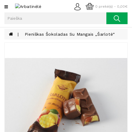
Kategorijos
0 prekė(s) - 0,00€
Arbata
Kava
Pieniškas Šokoladas Su Mangais „Šarlotė“
Prieskoniai
Aliejus
Lieknėjimui,
Sveikatai
Ir
Grožiui
Riešutai
Becukriai
Saldėsiai
Saldėsiai
Gurmanams