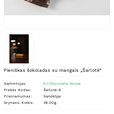
Natūralios
Žvakės
Namų
Kvapai
Eteriniai
Aliejai
Kosmetika
Higienos
Priemonės
Kūdikiams
Pieniškas šokoladas su mangais „Šarlotė“
Pirties
Reikalai
Gamintojas:
AJ Chocolate House
Prekės Kodas:
Šarlotė-6
Indai
Prieinamumas:
Sandėlyje
Dovanos
Grynasis Kiekis:
38.00g