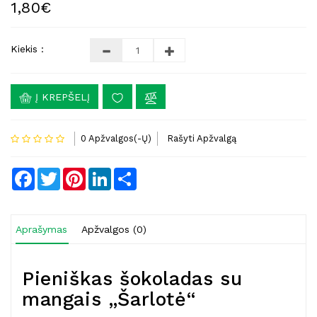
1,80€
Kiekis :
Į KREPŠELĮ
0 Apžvalgos(-Ų)
Rašyti Apžvalgą
Facebook
Twitter
Pinterest
LinkedIn
Share
Aprašymas
Apžvalgos (0)
Pieniškas šokoladas su
mangais „Šarlotė“