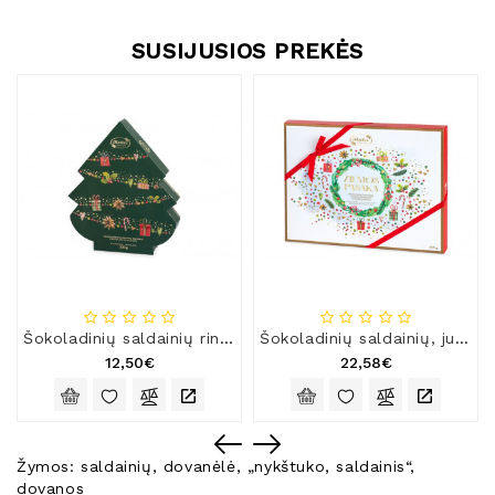
SUSIJUSIOS PREKĖS
Šokoladinių saldainių rinkinys „Eglutė“
Šokoladinių saldainių, juodojo šokolado ir dražė kolekcija „Žiemos pasaka“
12,50€
22,58€
Žymos:
saldainių
,
dovanėlė
,
„nykštuko
,
saldainis“
,
dovanos