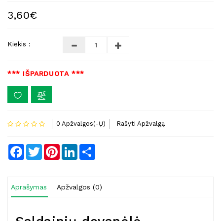
3,60€
Kiekis :
*** IŠPARDUOTA ***
0 Apžvalgos(-Ų)
Rašyti Apžvalgą
Facebook
Twitter
Pinterest
LinkedIn
Share
Aprašymas
Apžvalgos (0)