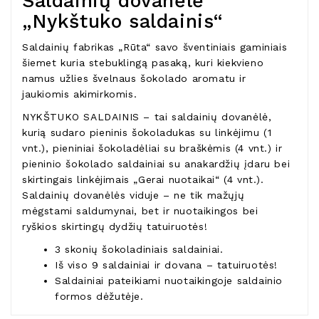
Saldainių dovanėlė
„Nykštuko saldainis“
Saldainių fabrikas „Rūta“ savo šventiniais gaminiais
šiemet kuria stebuklingą pasaką, kuri kiekvieno
namus užlies švelnaus šokolado aromatu ir
jaukiomis akimirkomis.
NYKŠTUKO SALDAINIS – tai saldainių dovanėlė,
kurią sudaro pieninis šokoladukas su linkėjimu (1
vnt.), pieniniai šokoladėliai su braškėmis (4 vnt.) ir
pieninio šokolado saldainiai su anakardžių įdaru bei
skirtingais linkėjimais „Gerai nuotaikai“ (4 vnt.).
Saldainių dovanėlės viduje – ne tik mažųjų
mėgstami saldumynai, bet ir nuotaikingos bei
ryškios skirtingų dydžių tatuiruotės!
3 skonių šokoladiniais saldainiai.
Iš viso 9 saldainiai ir dovana – tatuiruotės!
Saldainiai pateikiami nuotaikingoje saldainio
formos dėžutėje.