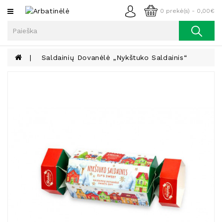
Kategorijos
0 prekė(s) - 0,00€
Arbata
Kava
Saldainių Dovanėlė „Nykštuko Saldainis“
Prieskoniai
Aliejus
Lieknėjimui,
Sveikatai
Ir
Grožiui
Riešutai
Becukriai
Saldėsiai
Saldėsiai
Gurmanams