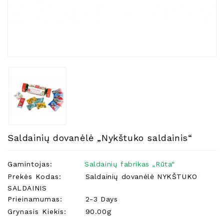
Natūralios
Žvakės
Namų
Kvapai
Eteriniai
Aliejai
Kosmetika
Higienos
Priemonės
Kūdikiams
Saldainių dovanėlė „Nykštuko saldainis“
Pirties
Reikalai
Gamintojas:
Saldainių fabrikas „Rūta“
Prekės Kodas:
Saldainių dovanėlė NYKŠTUKO
Indai
SALDAINIS
Dovanos
Prieinamumas:
2-3 Days
Grynasis Kiekis:
90.00g