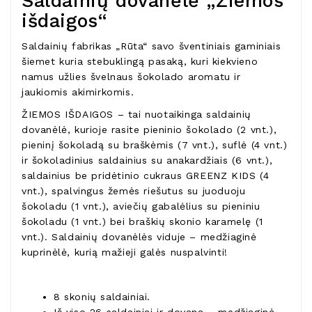
Saldainių dovanėlė „Žiemos
išdaigos“
Saldainių fabrikas „Rūta“ savo šventiniais gaminiais
šiemet kuria stebuklingą pasaką, kuri kiekvieno
namus užlies švelnaus šokolado aromatu ir
jaukiomis akimirkomis.
ŽIEMOS IŠDAIGOS – tai nuotaikinga saldainių
dovanėlė, kurioje rasite pieninio šokolado (2 vnt.),
pieninį šokoladą su braškėmis (7 vnt.), suflė (4 vnt.)
ir šokoladinius saldainius su anakardžiais (6 vnt.),
saldainius be pridėtinio cukraus GREENZ KIDS (4
vnt.), spalvingus žemės riešutus su juoduoju
šokoladu (1 vnt.), aviečių gabalėlius su pieniniu
šokoladu (1 vnt.) bei braškių skonio karamelę (1
vnt.). Saldainių dovanėlės viduje – medžiaginė
kuprinėlė, kurią mažieji galės nuspalvinti!
8 skonių saldainiai.