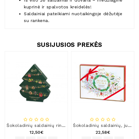
Iš viso 26 saldainiai ir dovana – medžiaginė
kuprinė ir spalvotos kreidelės!
Saldainiai pateikiami nuotaikingoje dėžutėje
su rankena.
SUSIJUSIOS PREKĖS
Šokoladinių saldainių rinkinys „Eglutė“
Šokoladinių saldainių, juodojo šokolado ir dražė kolekcija „Žiemos pasaka“
12,50€
22,58€