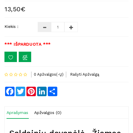
13,50€
Kiekis :
*** IŠPARDUOTA ***
0 Apžvalgos(-Ų)
Rašyti Apžvalgą
Facebook
Twitter
Pinterest
LinkedIn
Share
Aprašymas
Apžvalgos (0)