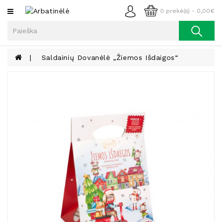
Kategorijos
0 prekė(s) - 0,00€
Arbata
Kava
Saldainių Dovanėlė „Žiemos Išdaigos“
Prieskoniai
Aliejus
Lieknėjimui,
Sveikatai
Ir
Grožiui
Riešutai
Becukriai
Saldėsiai
Saldėsiai
Gurmanams