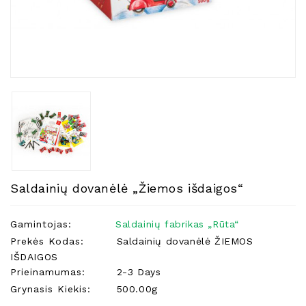
Natūralios
Žvakės
Namų
Kvapai
Eteriniai
Aliejai
Kosmetika
Higienos
Priemonės
Kūdikiams
Saldainių dovanėlė „Žiemos išdaigos“
Pirties
Reikalai
Gamintojas:
Saldainių fabrikas „Rūta“
Prekės Kodas:
Saldainių dovanėlė ŽIEMOS
Indai
IŠDAIGOS
Dovanos
Prieinamumas:
2-3 Days
Grynasis Kiekis:
500.00g