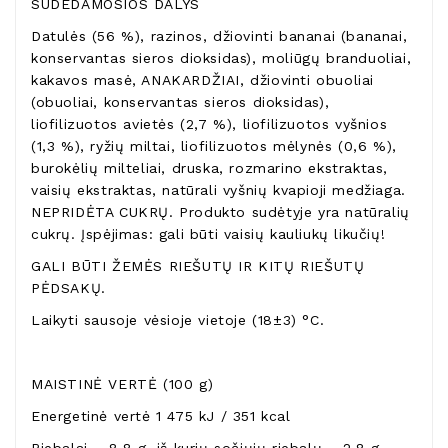
SUDEDAMOSIOS DALYS
Datulės (56 %), razinos, džiovinti bananai (bananai,
konservantas sieros dioksidas), moliūgų branduoliai,
kakavos masė, ANAKARDŽIAI, džiovinti obuoliai
(obuoliai, konservantas sieros dioksidas),
liofilizuotos avietės (2,7 %), liofilizuotos vyšnios
(1,3 %), ryžių miltai, liofilizuotos mėlynės (0,6 %),
burokėlių milteliai, druska, rozmarino ekstraktas,
vaisių ekstraktas, natūrali vyšnių kvapioji medžiaga.
NEPRIDĖTA CUKRŲ. Produkto sudėtyje yra natūralių
cukrų. Įspėjimas: gali būti vaisių kauliukų likučių!
GALI BŪTI ŽEMĖS RIEŠUTŲ IR KITŲ RIEŠUTŲ
PĖDSAKŲ.
Laikyti sausoje vėsioje vietoje (18±3) °C.
MAISTINĖ VERTĖ (100 g)
Energetinė vertė 1 475 kJ / 351 kcal