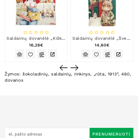
Saldainių dovanėlė „Kiškio dovanos“
Saldainių dovanėlė „Šventinis namelis“
16,28€
14,60€
Žymos:
šokoladinių
,
saldainių
,
rinkinys
,
„rūta
,
1913“
,
480
,
dovanos
PRENUMERUOTI