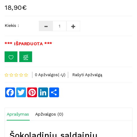
18,90€
Kiekis :
*** IŠPARDUOTA ***
0 Apžvalgos(-Ų)
Rašyti Apžvalgą
Facebook
Twitter
Pinterest
LinkedIn
Share
Aprašymas
Apžvalgos (0)
Šokoladinių saldainių