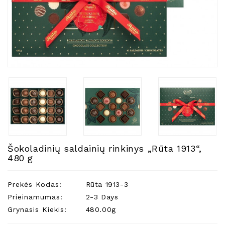
Natūralios
Žvakės
Namų
Kvapai
Eteriniai
Aliejai
Kosmetika
Higienos
Priemonės
Kūdikiams
Šokoladinių saldainių rinkinys „Rūta 1913“,
Pirties
480 g
Reikalai
Indai
Prekės Kodas:
Rūta 1913-3
Dovanos
Prieinamumas:
2-3 Days
Grynasis Kiekis:
480.00g