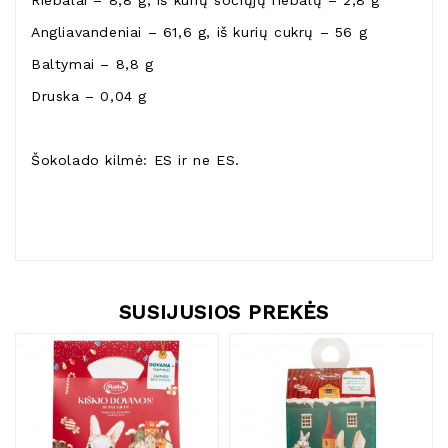
Riebalai – 8,8 g, iš kurių sočiųjų riebalų – 2,8 g
Angliavandeniai – 61,6 g, iš kurių cukrų – 56 g
Baltymai – 8,8 g
Druska – 0,04 g
Šokolado kilmė: ES ir ne ES.
SUSIJUSIOS PREKĖS