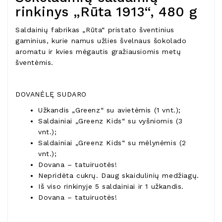
rinkinys „Rūta 1913“, 480 g
Saldainių fabrikas „Rūta“ pristato šventinius
gaminius, kurie namus užlies švelnaus šokolado
aromatu ir kvies mėgautis gražiausiomis metų
šventėmis.
DOVANĖLĘ SUDARO
Užkandis „Greenz“ su avietėmis (1 vnt.);
Saldainiai „Greenz Kids“ su vyšniomis (3
vnt.);
Saldainiai „Greenz Kids“ su mėlynėmis (2
vnt.);
Dovana – tatuiruotės!
Nepridėta cukrų. Daug skaidulinių medžiagų.
Iš viso rinkinyje 5 saldainiai ir 1 užkandis.
Dovana – tatuiruotės!