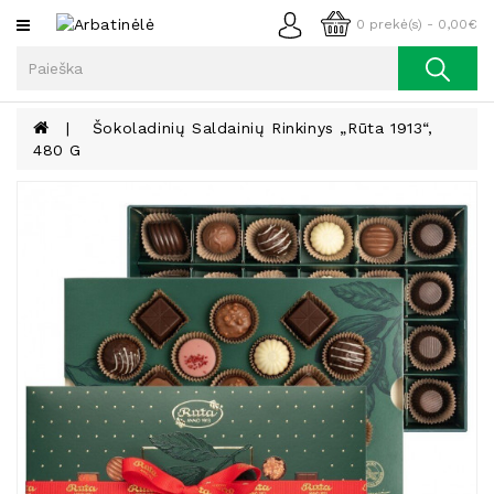
Kategorijos
0 prekė(s) - 0,00€
Arbata
Kava
Šokoladinių Saldainių Rinkinys „Rūta 1913“,
480 G
Prieskoniai
Aliejus
Lieknėjimui,
Sveikatai
Ir
Grožiui
Riešutai
Becukriai
Saldėsiai
Saldėsiai
Gurmanams