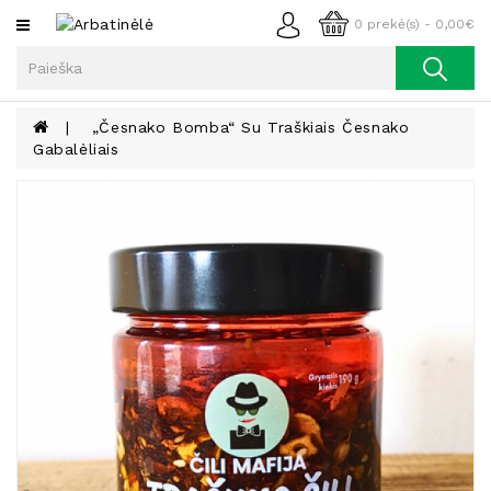
Kategorijos
0 prekė(s) - 0,00€
Arbata
Kava
„Česnako Bomba“ Su Traškiais Česnako
Gabalėliais
Prieskoniai
Aliejus
Lieknėjimui,
Sveikatai
Ir
Grožiui
Riešutai
Becukriai
Saldėsiai
Saldėsiai
Gurmanams