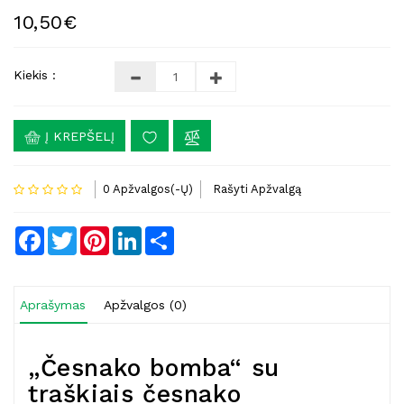
10,50€
Kiekis :
Į KREPŠELĮ
0 Apžvalgos(-Ų)
Rašyti Apžvalgą
Facebook
Twitter
Pinterest
LinkedIn
Share
Aprašymas
Apžvalgos (0)
„Česnako bomba“ su
traškiais česnako