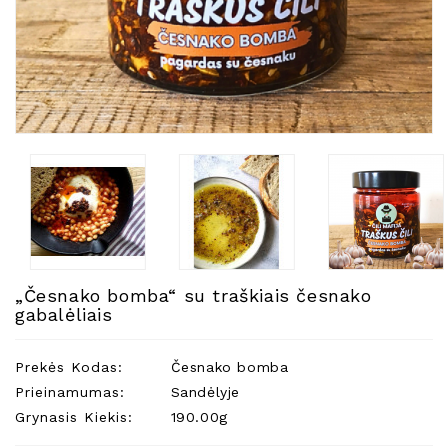
Natūralios
Žvakės
Namų
Kvapai
Eteriniai
Aliejai
Kosmetika
Higienos
Priemonės
Kūdikiams
„Česnako bomba“ su traškiais česnako
Pirties
gabalėliais
Reikalai
Indai
Prekės Kodas:
Česnako bomba
Dovanos
Prieinamumas:
Sandėlyje
Grynasis Kiekis:
190.00g