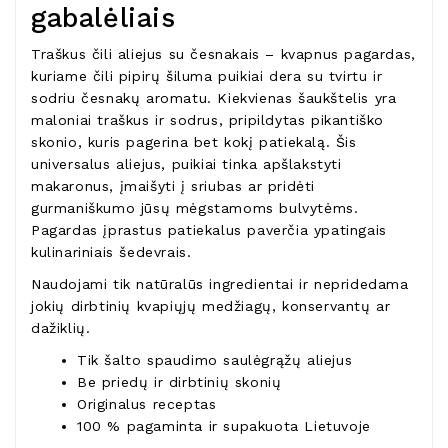
gabalėliais
Traškus čili aliejus su česnakais – kvapnus pagardas,
kuriame čili pipirų šiluma puikiai dera su tvirtu ir
sodriu česnakų aromatu. Kiekvienas šaukštelis yra
maloniai traškus ir sodrus, pripildytas pikantiško
skonio, kuris pagerina bet kokį patiekalą. Šis
universalus aliejus, puikiai tinka apšlakstyti
makaronus, įmaišyti į sriubas ar pridėti
gurmaniškumo jūsų mėgstamoms bulvytėms.
Pagardas įprastus patiekalus paverčia ypatingais
kulinariniais šedevrais.
Naudojami tik natūralūs ingredientai ir nepridedama
jokių dirbtinių kvapiųjų medžiagų, konservantų ar
dažiklių.
Tik šalto spaudimo saulėgrąžų aliejus
Be priedų ir dirbtinių skonių
Originalus receptas
100 % pagaminta ir supakuota Lietuvoje