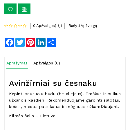
0 Apžvalgos(-Ų)
Rašyti Apžvalgą
Facebook
Twitter
Pinterest
LinkedIn
Share
Aprašymas
Apžvalgos (0)
Avinžirniai su česnaku
Kepinti sausuoju budu (be aliejaus). Traškus ir puikus
užkandis kasdien. Rekomenduojame gardinti salotas,
košes, mėsos patiekalus ir mėgautis užkandžiaujant.
Kilmės šalis – Lietuva.