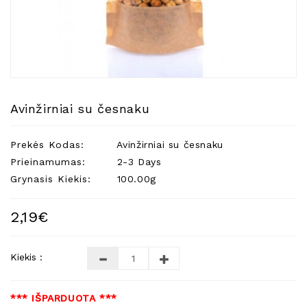
Natūralios
Žvakės
Namų
Kvapai
Eteriniai
Aliejai
Avinžirniai su česnaku
Kosmetika
Prekės Kodas:
Avinžirniai su česnaku
Higienos
Priemonės
Prieinamumas:
2-3 Days
Grynasis Kiekis:
100.00g
Kūdikiams
Pirties
2,19€
Reikalai
Indai
Kiekis :
Dovanos
*** IŠPARDUOTA ***