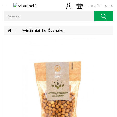
Kategorijos
0 prekė(s) - 0,00€
Arbata
Kava
Avinžirniai Su Česnaku
Prieskoniai
Aliejus
Lieknėjimui,
Sveikatai
Ir
Grožiui
Riešutai
Becukriai
Saldėsiai
Saldėsiai
Gurmanams