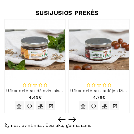
SUSIJUSIOS PREKĖS
Užkandėlė su džiovintais baravykais
Užkandėlė su saulėje džiovintais pomidorais
4,49€
4,76€
Žymos:
avinžirniai
,
česnaku
,
gurmanams