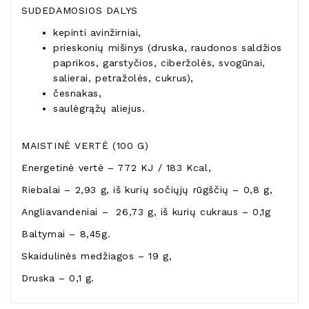
SUDEDAMOSIOS DALYS
kepinti avinžirniai,
prieskonių mišinys (druska, raudonos saldžios
paprikos, garstyčios, ciberžolės, svogūnai,
salierai, petražolės, cukrus),
česnakas,
saulėgrąžų aliejus.
MAISTINĖ VERTĖ (100 G)
Energetinė vertė – 772 KJ / 183 Kcal,
Riebalai – 2,93 g, iš kurių sočiųjų rūgščių – 0,8 g,
Angliavandeniai – 26,73 g, iš kurių cukraus – 0,1g
Baltymai – 8,45g.
Skaidulinės medžiagos – 19 g,
Druska – 0,1 g.