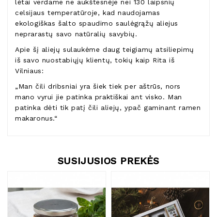
lėtai verdame ne aukštesnėje nei 130 laipsnių
celsijaus temperatūroje, kad naudojamas
ekologiškas šalto spaudimo saulėgrąžų aliejus
neprarastų savo natūralių savybių.
Apie šį aliejų sulaukėme daug teigiamų atsiliepimų
iš savo nuostabiųjų klientų, tokių kaip Rita iš
Vilniaus:
„Man čili dribsniai yra šiek tiek per aštrūs, nors
mano vyrui jie patinka praktiškai ant visko. Man
patinka dėti tik patį čili aliejų, ypač gaminant ramen
makaronus.“
SUSIJUSIOS PREKĖS