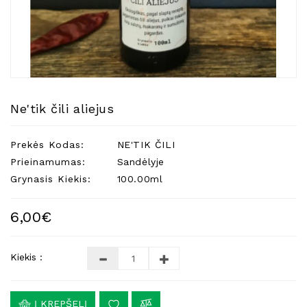
Natūralios
Žvakės
Namų
Kvapai
Eteriniai
Aliejai
Ne'tik čili aliejus
Kosmetika
Prekės Kodas:
NE'TIK ČILI
Higienos
Priemonės
Prieinamumas:
Sandėlyje
Grynasis Kiekis:
100.00ml
Kūdikiams
Pirties
6,00€
Reikalai
Indai
Kiekis :
Dovanos
Į KREPŠELĮ