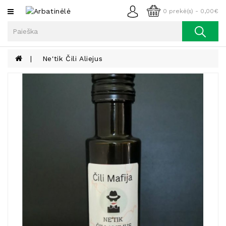
Kategorijos
0 prekė(s) - 0,00€
Arbata
Kava
Ne'tik Čili Aliejus
Prieskoniai
Aliejus
Lieknėjimui,
Sveikatai
Ir
Grožiui
Riešutai
Becukriai
Saldėsiai
Saldėsiai
Gurmanams