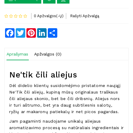
0 Apžvalgos(-Ų)
Rašyti Apžvalgą
Facebook
Twitter
Pinterest
LinkedIn
Share
Aprašymas
Apžvalgos (0)
Ne'tik čili aliejus
Dėl didelio klientų susidomėjimo pristatome naująjį
Ne'Tik čili aliejų, kupiną mūsų originalaus traškaus
čili aliejaus skonio, bet be čili dribsnių. Aliejus nors
ir turi aštrumo, bet yra daug subtilesnis salotų,
ryžių ar makaronų patiekalų ir net picos pagardas.
Jam pagaminti naudojame unikalų aliejaus
aromatizavimo procesą su natūraliais ingredientais ir