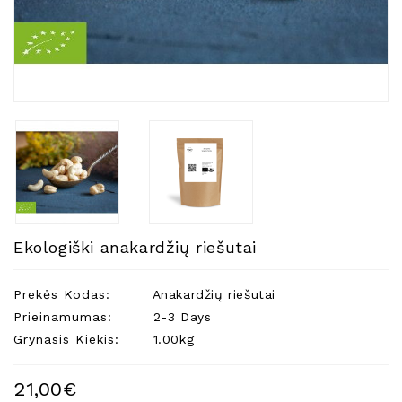
Natūralios
Žvakės
Namų
Kvapai
Eteriniai
Aliejai
Kosmetika
Higienos
Priemonės
Kūdikiams
Ekologiški anakardžių riešutai
Pirties
Reikalai
Prekės Kodas:
Anakardžių riešutai
Prieinamumas:
2-3 Days
Indai
Grynasis Kiekis:
1.00kg
Dovanos
21,00€