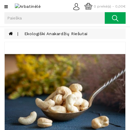
Kategorijos
0 prekė(s) - 0,00€
Arbata
Kava
Ekologiški Anakardžių Riešutai
Prieskoniai
Aliejus
Lieknėjimui,
Sveikatai
Ir
Grožiui
Riešutai
Becukriai
Saldėsiai
Saldėsiai
Gurmanams