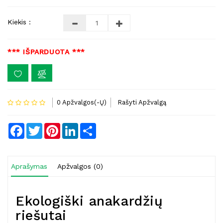
Kiekis :
*** IŠPARDUOTA ***
0 Apžvalgos(-Ų)
Rašyti Apžvalgą
Facebook
Twitter
Pinterest
LinkedIn
Share
Aprašymas
Apžvalgos (0)
Ekologiški anakardžių
riešutai