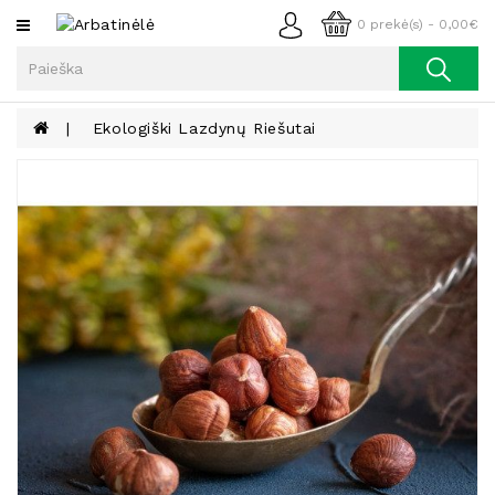
Kategorijos
0 prekė(s) - 0,00€
Arbata
Kava
Ekologiški Lazdynų Riešutai
Prieskoniai
Aliejus
Lieknėjimui,
Sveikatai
Ir
Grožiui
Riešutai
Becukriai
Saldėsiai
Saldėsiai
Gurmanams