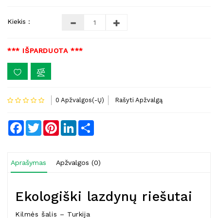
Kiekis :
*** IŠPARDUOTA ***
0 Apžvalgos(-Ų)
Rašyti Apžvalgą
Facebook
Twitter
Pinterest
LinkedIn
Share
Aprašymas
Apžvalgos (0)
Ekologiški lazdynų riešutai
Kilmės šalis – Turkija