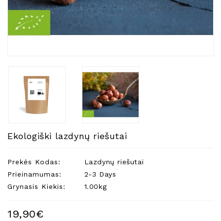
Natūralios
Žvakės
Namų
Kvapai
Eteriniai
Aliejai
Kosmetika
Higienos
Priemonės
Kūdikiams
Ekologiški lazdynų riešutai
Pirties
Reikalai
Prekės Kodas:
Lazdynų riešutai
Prieinamumas:
2-3 Days
Indai
Grynasis Kiekis:
1.00kg
Dovanos
19,90€